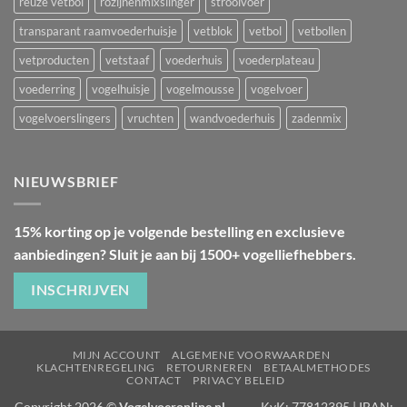
reuze vetbol
rozijnenmixslinger
strooivoer
transparant raamvoederhuisje
vetblok
vetbol
vetbollen
vetproducten
vetstaaf
voederhuis
voederplateau
voederring
vogelhuisje
vogelmousse
vogelvoer
vogelvoerslingers
vruchten
wandvoederhuis
zadenmix
NIEUWSBRIEF
15% korting op je volgende bestelling en exclusieve
aanbiedingen? Sluit je aan bij 1500+ vogelliefhebbers.
INSCHRIJVEN
MIJN ACCOUNT
ALGEMENE VOORWAARDEN
KLACHTENREGELING
RETOURNEREN
BETAALMETHODES
CONTACT
PRIVACY BELEID
Copyright 2026 ©
Vogelvoeronline.nl
KvK: 77812395 | IBAN: