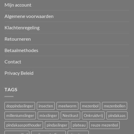
Mijn account
Algemene voorwaarden
Klachtenregeling
Retourneren
Betaalmethodes
Contact
Privacy Beleid
TAGS
doppindaslinger
insecten
meelworm
mezenbol
mezenbollen
milleniumslinger
mixslinger
Nestkast
Onkruidvrij
pindakaas
pindakaaspothouder
pindaslinger
plateau
reuze mezenbol