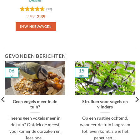
(13)
Gewaardeerd
Oorspronkelijke
Huidige
2,99
2,39
prijs
prijs
4.69
uit 5
was:
is:
IN WINKELWAGEN
2,99.
2,39.
GEVONDEN BERICHTEN
06
15
jul
apr
Geen vogels meer in de
Struiken voor vogels en
tuin?
vlinders
Ineens geen vogels meer in
Op een rustige ochtend,
de tuin? Ontdek de meest
wanneer de tuin langzaam
voorkomende oorzaken en
tot leven komt, zie je het
lees hoe...
gebeuren....