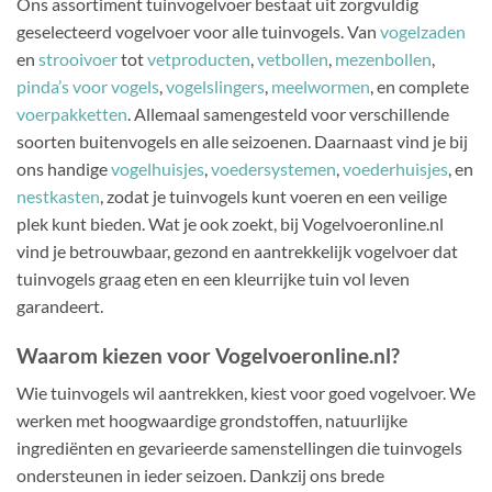
Ons assortiment tuinvogelvoer bestaat uit zorgvuldig
geselecteerd vogelvoer voor alle tuinvogels. Van
vogelzaden
en
strooivoer
tot
vetproducten
,
vetbollen
,
mezenbollen
,
pinda’s voor vogels
,
vogelslingers
,
meelwormen
, en complete
voerpakketten
. Allemaal samengesteld voor verschillende
soorten buitenvogels en alle seizoenen. Daarnaast vind je bij
ons handige
vogelhuisjes
,
voedersystemen
,
voederhuisjes
, en
nestkasten
, zodat je tuinvogels kunt voeren en een veilige
plek kunt bieden. Wat je ook zoekt, bij Vogelvoeronline.nl
vind je betrouwbaar, gezond en aantrekkelijk vogelvoer dat
tuinvogels graag eten en een kleurrijke tuin vol leven
garandeert.
Waarom kiezen voor Vogelvoeronline.nl?
Wie tuinvogels wil aantrekken, kiest voor goed vogelvoer. We
werken met hoogwaardige grondstoffen, natuurlijke
ingrediënten en gevarieerde samenstellingen die tuinvogels
ondersteunen in ieder seizoen. Dankzij ons brede