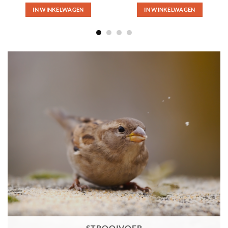
4.5
uit 5
4.2
uit 5
was:
is:
was:
is:
IN WINKELWAGEN
IN WINKELWAGEN
2,34.
1,87.
2,49.
1,99.
STROOIVOER