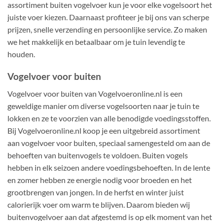
assortiment buiten vogelvoer kun je voor elke vogelsoort het
juiste voer kiezen. Daarnaast profiteer je bij ons van scherpe
prijzen, snelle verzending en persoonlijke service. Zo maken
we het makkelijk en betaalbaar om je tuin levendig te
houden.
Vogelvoer voor buiten
Vogelvoer voor buiten van Vogelvoeronline.nl is een
geweldige manier om diverse vogelsoorten naar je tuin te
lokken en ze te voorzien van alle benodigde voedingsstoffen.
Bij Vogelvoeronline.nl koop je een uitgebreid assortiment
aan vogelvoer voor buiten, speciaal samengesteld om aan de
behoeften van buitenvogels te voldoen. Buiten vogels
hebben in elk seizoen andere voedingsbehoeften. In de lente
en zomer hebben ze energie nodig voor broeden en het
grootbrengen van jongen. In de herfst en winter juist
calorierijk voer om warm te blijven. Daarom bieden wij
buitenvogelvoer aan dat afgestemd is op elk moment van het