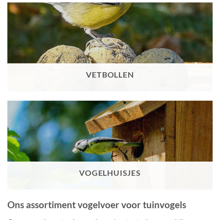
VETBOLLEN
VOGELHUISJES
Ons assortiment vogelvoer voor tuinvogels