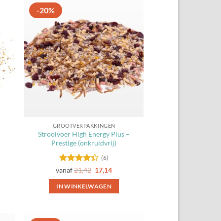
-20%
gen
Toevoegen
aan
ten
favorieten
GROOTVERPAKKINGEN
Strooivoer High Energy Plus –
Prestige (onkruidvrij)
(6)
Gewaardeerd
vanaf
21,42
17,14
4.33
uit 5
IN WINKELWAGEN
Dit
product