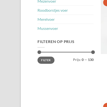
Mezenvoer
Roodborstjes voer
Merelvoer
Mussenvoer
FILTEREN OP PRIJS
Min.
Max.
Prijs:
0
—
130
FILTER
prijs
prijs