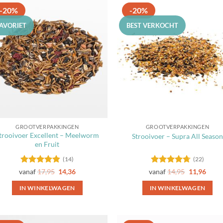
-20%
-20%
FAVORIET
BEST VERKOCHT
Toevoegen
Toevoe
aan
aan
favorieten
favorie
GROOTVERPAKKINGEN
GROOTVERPAKKINGEN
trooivoer Excellent – Meelworm
Strooivoer – Supra All Season
en Fruit
(14)
(22)
Gewaardeerd
Gewaardeerd
vanaf
17,95
14,36
vanaf
14,95
11,96
4.79
uit 5
4.68
uit 5
IN WINKELWAGEN
IN WINKELWAGEN
Dit
Dit
product
product