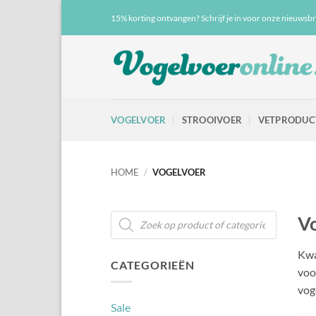
Ga
15% korting ontvangen? Schrijf je in voor onze nieuwsbr
naar
inhoud
VOGELVOER
STROOIVOER
VETPRODUC
HOME
/
VOGELVOER
Producten
Vo
zoeken
Kwa
CATEGORIEËN
voo
vog
Sale