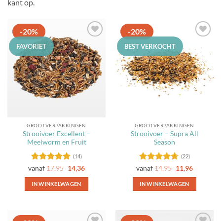
kant op.
-20%
-20%
Toevoegen
Toevoegen
FAVORIET
BEST VERKOCHT
aan
aan
favorieten
favorieten
GROOTVERPAKKINGEN
GROOTVERPAKKINGEN
Strooivoer Excellent –
Strooivoer – Supra All
Meelworm en Fruit
Season
(14)
(22)
Gewaardeerd
Gewaardeerd
vanaf
17,95
14,36
vanaf
14,95
11,96
4.79
uit 5
4.68
uit 5
IN WINKELWAGEN
IN WINKELWAGEN
Dit
Dit
product
product
heeft
heeft