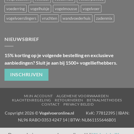
voederring
vogelhuisje
vogelmousse
vogelvoer
vogelvoerslingers
vruchten
wandvoederhuis
zadenmix
NIEUWSBRIEF
15% korting op je volgende bestelling en exclusieve
aanbiedingen? Sluit je aan bij 1500+ vogelliefhebbers.
INSCHRIJVEN
MIJN ACCOUNT
ALGEMENE VOORWAARDEN
KLACHTENREGELING
RETOURNEREN
BETAALMETHODES
CONTACT
PRIVACY BELEID
Copyright 2026 ©
Vogelvoeronline.nl
KvK: 77812395 | IBAN:
NL96 RABO 0353 4247 14 | BTW: NL861155646B01