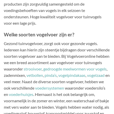
producten zijn zorgvuldig samengesteld om de
productpagina
voedingsbehoeften van vogels in elk seizoen te
ondersteunen. Hoge kwaliteit vogelvoer voor tuinvogels
voor een lage prijs.
Welke soorten vogelvoer zijn er?
Gezond tuinvogelvoer, zorgt ook voor gezonde vogels.
Iedereen kan hierin zijn steentje bijdragen door verschillende
soorten vogelvoer aan te bieden. Bij Vogelvoeronline hebben
we een breed assortiment aan vogelvoer voor tuinvogels
waaronder
strooivoer
,
gedroogde meelwormen voor vogels
,
zadenmixen,
vetbollen
,
pinda’s
,
vogelpindakaas
,
vogelzaad
en
veel meer. Naast de diverse soorten vogelvoer, hebben we
ook verschillende
voedersystemen
waaronder voedersilo’s
en
voederhuisjes
. Hiernaast is het ook belangrijk om,
voornamelijk in de zomer en winter, een waterschaal of bakje
met vers water aan te bieden. Vogels hebben water nodig, als
voedingsstof, bouwstof, transportmiddel voor zuurstof en