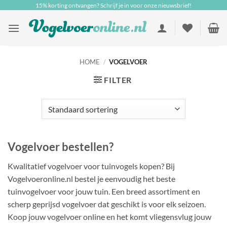
Ga
15% korting ontvangen? Schrijf je in voor onze nieuwsbrief!
naar
inhoud
HOME
/
VOGELVOER
FILTER
Vogelvoer bestellen?
Kwalitatief vogelvoer voor tuinvogels kopen? Bij
Vogelvoeronline.nl bestel je eenvoudig het beste
tuinvogelvoer voor jouw tuin. Een breed assortiment en
scherp geprijsd vogelvoer dat geschikt is voor elk seizoen.
Koop jouw vogelvoer online en het komt vliegensvlug jouw