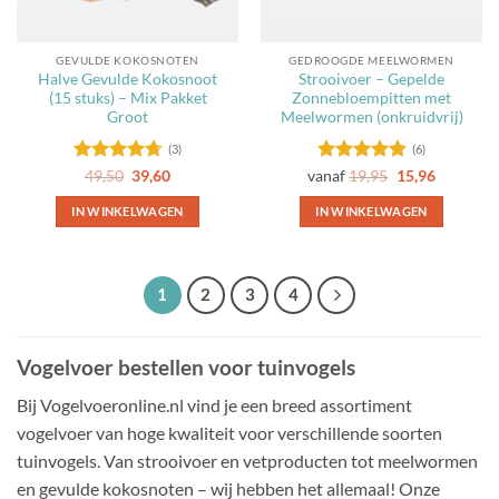
GEVULDE KOKOSNOTEN
GEDROOGDE MEELWORMEN
Halve Gevulde Kokosnoot
Strooivoer – Gepelde
(15 stuks) – Mix Pakket
Zonnebloempitten met
Groot
Meelwormen (onkruidvrij)
(3)
(6)
Gewaardeerd
Oorspronkelijke
Huidige
Gewaardeerd
49,50
39,60
vanaf
19,95
15,96
prijs
prijs
4.67
uit 5
4.83
uit 5
was:
is:
IN WINKELWAGEN
IN WINKELWAGEN
49,50.
39,60.
Dit
product
heeft
1
2
3
4
meerdere
variaties.
Deze
Vogelvoer bestellen voor tuinvogels
optie
kan
Bij Vogelvoeronline.nl vind je een breed assortiment
gekozen
vogelvoer van hoge kwaliteit voor verschillende soorten
worden
tuinvogels. Van strooivoer en vetproducten tot meelwormen
op
en gevulde kokosnoten – wij hebben het allemaal! Onze
de