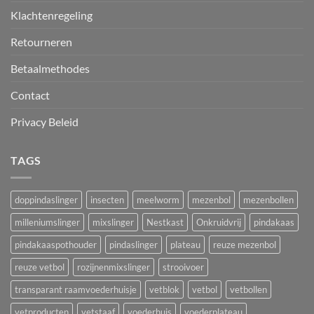
Klachtenregeling
Retourneren
Betaalmethodes
Contact
Privacy Beleid
TAGS
doppindaslinger
insecten
meelworm
mezenbol
mezenbollen
milleniumslinger
mixslinger
Nestkast
Onkruidvrij
pindakaas
pindakaaspothouder
pindaslinger
plateau
reuze mezenbol
reuze vetbol
rozijnenmixslinger
strooivoer
transparant raamvoederhuisje
vetblok
vetbol
vetbollen
vetproducten
vetstaaf
voederhuis
voederplateau