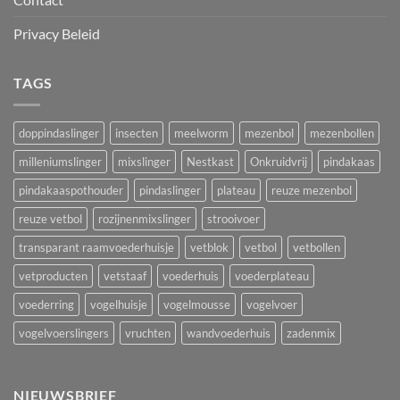
Privacy Beleid
TAGS
doppindaslinger
insecten
meelworm
mezenbol
mezenbollen
milleniumslinger
mixslinger
Nestkast
Onkruidvrij
pindakaas
pindakaaspothouder
pindaslinger
plateau
reuze mezenbol
reuze vetbol
rozijnenmixslinger
strooivoer
transparant raamvoederhuisje
vetblok
vetbol
vetbollen
vetproducten
vetstaaf
voederhuis
voederplateau
voederring
vogelhuisje
vogelmousse
vogelvoer
vogelvoerslingers
vruchten
wandvoederhuis
zadenmix
NIEUWSBRIEF