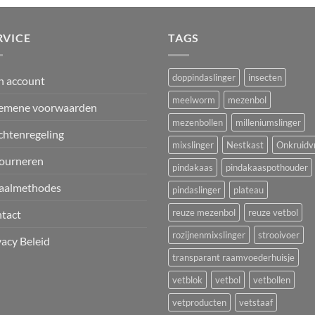
RVICE
TAGS
doppindaslinger
insecten
n account
meelworm
mezenbol
emene voorwaarden
mezenbollen
milleniumslinger
chtenregeling
mixslinger
Nestkast
Onkruidvr
ourneren
pindakaas
pindakaaspothouder
aalmethodes
pindaslinger
plateau
reuze mezenbol
reuze vetbol
tact
rozijnenmixslinger
strooivoer
vacy Beleid
transparant raamvoederhuisje
vetblok
vetbol
vetbollen
vetproducten
vetstaaf