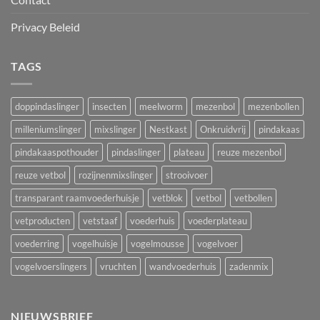
Privacy Beleid
TAGS
doppindaslinger
insecten
meelworm
mezenbol
mezenbollen
milleniumslinger
mixslinger
Nestkast
Onkruidvrij
pindakaas
pindakaaspothouder
pindaslinger
plateau
reuze mezenbol
reuze vetbol
rozijnenmixslinger
strooivoer
transparant raamvoederhuisje
vetblok
vetbol
vetbollen
vetproducten
vetstaaf
voederhuis
voederplateau
voederring
vogelhuisje
vogelmousse
vogelvoer
vogelvoerslingers
vruchten
wandvoederhuis
zadenmix
NIEUWSBRIEF