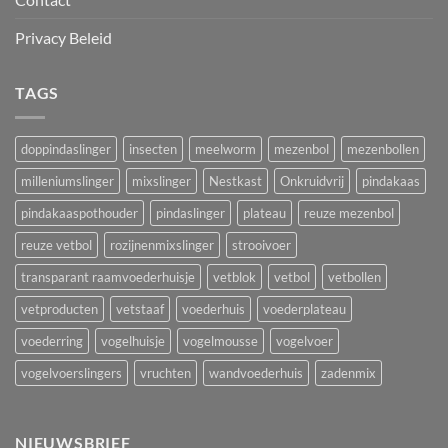
Privacy Beleid
TAGS
doppindaslinger
insecten
meelworm
mezenbol
mezenbollen
milleniumslinger
mixslinger
Nestkast
Onkruidvrij
pindakaas
pindakaaspothouder
pindaslinger
plateau
reuze mezenbol
reuze vetbol
rozijnenmixslinger
strooivoer
transparant raamvoederhuisje
vetblok
vetbol
vetbollen
vetproducten
vetstaaf
voederhuis
voederplateau
voederring
vogelhuisje
vogelmousse
vogelvoer
vogelvoerslingers
vruchten
wandvoederhuis
zadenmix
NIEUWSBRIEF