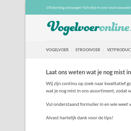
Ga
15% korting ontvangen? Schrijf je in voor onze nieuwsbr
naar
inhoud
VOGELVOER
STROOIVOER
VETPRODUC
Laat ons weten wat je nog mist i
Wij zijn continu op zoek naar kwalitatief 
wat je nog mist in ons assortiment, zodat w
Vul onderstaand formulier in en wie weet 
Alvast hartelijk dank voor de tips!