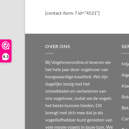
[contact-form-7 id=”4521″]
OVER ONS
SE
9,3
Bij Vogelvoeronline.nl leveren we
Mij
het hele jaar door vogelvoer van
Alg
hoogwaardige kwaliteit. We zijn
dagelijks bezig met het
Kla
ontwikkelen en verbeteren van
Ret
ons vogelvoer, zodat we de vogels
het beste kunnen bieden. Dit
Bet
brengt met zich mee dat je als
Con
vogelliefhebber kunt genieten van
vele mooie vogels in jouw tuin. We