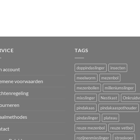
RVICE
TAGS
doppindaslinger
insecten
n account
meelworm
mezenbol
emene voorwaarden
mezenbollen
milleniumslinger
chtenregeling
mixslinger
Nestkast
Onkruidvr
ourneren
pindakaas
pindakaaspothouder
aalmethodes
pindaslinger
plateau
reuze mezenbol
reuze vetbol
tact
rozijnenmixslinger
strooivoer