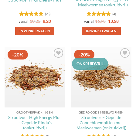
– Meelwormen (onkruidvrij)
(25)
(4)
Gewaardeerd
Gewaardeerd
vanaf
10,25
8,20
vanaf
16,98
13,58
4.84
uit 5
4.75
uit 5
IN WINKELWAGEN
IN WINKELWAGEN
Dit
Dit
product
product
heeft
heeft
-20%
-20%
meerdere
meerdere
Toevoegen
Toevoegen
variaties.
variaties.
ONKRUIDVRIJ
aan
aan
Deze
Deze
favorieten
favorieten
optie
optie
kan
kan
gekozen
gekozen
worden
worden
op
op
de
de
GROOTVERPAKKINGEN
GEDROOGDE MEELWORMEN
productpagina
productpagina
Strooivoer High Energy Plus
Strooivoer – Gepelde
– Gepelde Pinda’s
Zonnebloempitten met
(onkruidvrij)
Meelwormen (onkruidvrij)