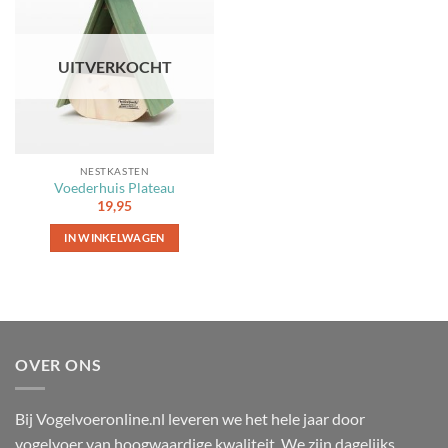
Toevoegen
aan
favorieten
UITVERKOCHT
NESTKASTEN
Voederhuis Plateau
19,95
IN WINKELWAGEN
OVER ONS
Bij Vogelvoeronline.nl leveren we het hele jaar door
vogelvoer van hoogwaardige kwaliteit. We zijn dagelijks