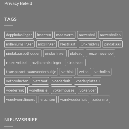
Privacy Beleid
TAGS
doppindaslinger
insecten
meelworm
mezenbol
mezenbollen
milleniumslinger
mixslinger
Nestkast
Onkruidvrij
pindakaas
pindakaaspothouder
pindaslinger
plateau
reuze mezenbol
reuze vetbol
rozijnenmixslinger
strooivoer
transparant raamvoederhuisje
vetblok
vetbol
vetbollen
vetproducten
vetstaaf
voederhuis
voederplateau
voederring
vogelhuisje
vogelmousse
vogelvoer
vogelvoerslingers
vruchten
wandvoederhuis
zadenmix
NIEUWSBRIEF