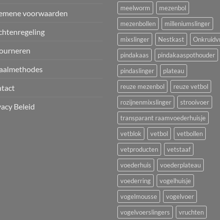
meelworm
mezenbol
emene voorwaarden
mezenbollen
milleniumslinger
chtenregeling
mixslinger
Nestkast
Onkruidvr
ourneren
pindakaas
pindakaaspothouder
aalmethodes
pindaslinger
plateau
reuze mezenbol
reuze vetbol
tact
rozijnenmixslinger
strooivoer
vacy Beleid
transparant raamvoederhuisje
vetblok
vetbol
vetbollen
vetproducten
vetstaaf
voederhuis
voederplateau
voederring
vogelhuisje
vogelmousse
vogelvoer
vogelvoerslingers
vruchten