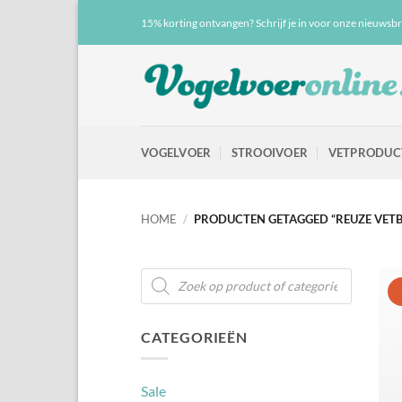
Ga
15% korting ontvangen? Schrijf je in voor onze nieuwsbr
naar
inhoud
VOGELVOER
STROOIVOER
VETPRODUC
HOME
/
PRODUCTEN GETAGGED “REUZE VETB
Producten
zoeken
CATEGORIEËN
Sale