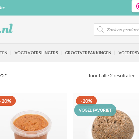
ief!
Producten
zoeken
TEN
VOGELVOERSLINGERS
GROOTVERPAKKINGEN
VOEDERS
Toont alle 2 resultaten
OL”
-20%
-20%
VOGEL FAVORIET
Toevoegen
Toevoe
aan
aan
favorieten
favorie