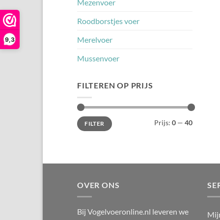
Mezenvoer
Roodborstjes voer
Merelvoer
9,3
Mussenvoer
FILTEREN OP PRIJS
Min.
Max.
Prijs:
0
—
40
FILTER
prijs
prijs
OVER ONS
SE
Bij Vogelvoeronline.nl leveren we
Mij