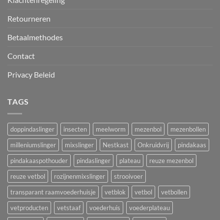
Retourneren
Betaalmethodes
Contact
Privacy Beleid
TAGS
doppindaslinger
insecten
meelworm
mezenbol
mezenbollen
milleniumslinger
mixslinger
Nestkast
Onkruidvrij
pindakaas
pindakaaspothouder
pindaslinger
plateau
reuze mezenbol
reuze vetbol
rozijnenmixslinger
strooivoer
transparant raamvoederhuisje
vetblok
vetbol
vetbollen
vetproducten
vetstaaf
voederhuis
voederplateau