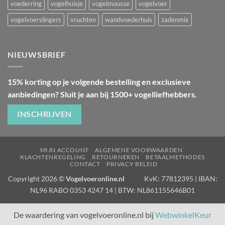
voederring
vogelhuisje
vogelmousse
vogelvoer
vogelvoerslingers
vruchten
wandvoederhuis
zadenmix
NIEUWSBRIEF
15% korting op je volgende bestelling en exclusieve
aanbiedingen? Sluit je aan bij 1500+ vogelliefhebbers.
INSCHRIJVEN
MIJN ACCOUNT
ALGEMENE VOORWAARDEN
KLACHTENREGELING
RETOURNEREN
BETAALMETHODES
CONTACT
PRIVACY BELEID
Copyright 2026 ©
Vogelvoeronline.nl
KvK: 77812395 | IBAN:
NL96 RABO 0353 4247 14 | BTW: NL861155646B01
De waardering van vogelvoeronline.nl bij
WebwinkelKeur