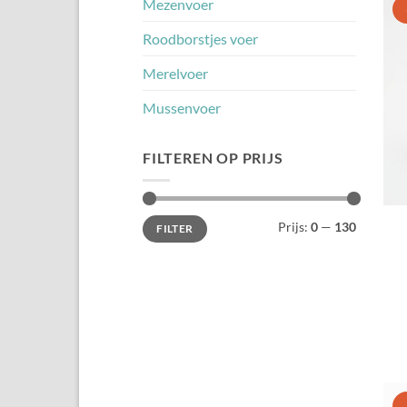
Mezenvoer
Roodborstjes voer
Merelvoer
Mussenvoer
FILTEREN OP PRIJS
Min.
Max.
Prijs:
0
—
130
FILTER
prijs
prijs