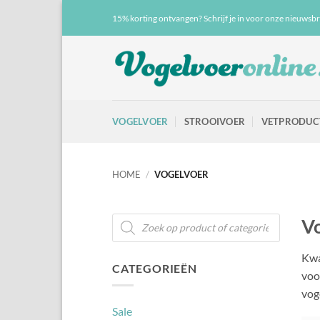
Ga
15% korting ontvangen? Schrijf je in voor onze nieuwsbr
naar
inhoud
VOGELVOER
STROOIVOER
VETPRODUC
HOME
/
VOGELVOER
Producten
Vo
zoeken
Kwa
CATEGORIEËN
voo
vog
Sale