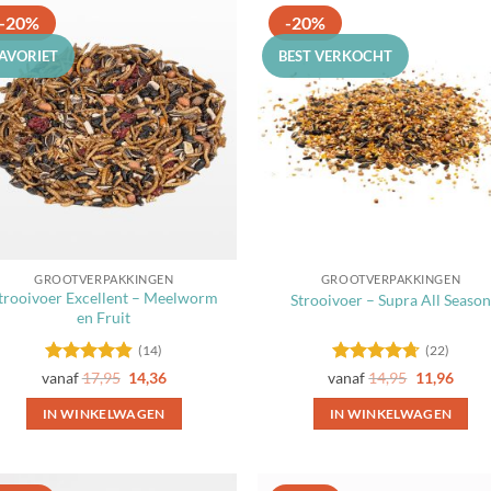
-20%
-20%
FAVORIET
BEST VERKOCHT
Toevoegen
Toevoe
aan
aan
favorieten
favorie
GROOTVERPAKKINGEN
GROOTVERPAKKINGEN
trooivoer Excellent – Meelworm
Strooivoer – Supra All Season
en Fruit
(14)
(22)
Gewaardeerd
Gewaardeerd
vanaf
17,95
14,36
vanaf
14,95
11,96
4.79
uit 5
4.68
uit 5
IN WINKELWAGEN
IN WINKELWAGEN
Dit
Dit
product
product