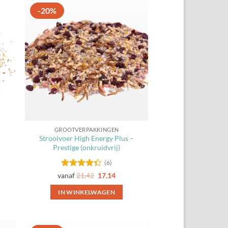
-20%
gen
Toevoegen
aan
ten
favorieten
GROOTVERPAKKINGEN
Strooivoer High Energy Plus –
Prestige (onkruidvrij)
(6)
Gewaardeerd
vanaf
21,42
17,14
4.33
uit 5
IN WINKELWAGEN
Dit
product