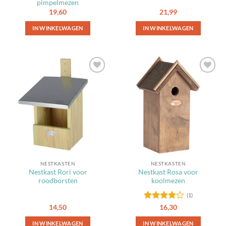
pimpelmezen
19,60
21,99
IN WINKELWAGEN
IN WINKELWAGEN
Toevoegen
Toevoegen
aan
aan
favorieten
favorieten
NESTKASTEN
NESTKASTEN
Nestkast Rori voor
Nestkast Rosa voor
roodborsten
koolmezen
(1)
Gewaardeerd
14,50
16,30
4
uit 5
IN WINKELWAGEN
IN WINKELWAGEN