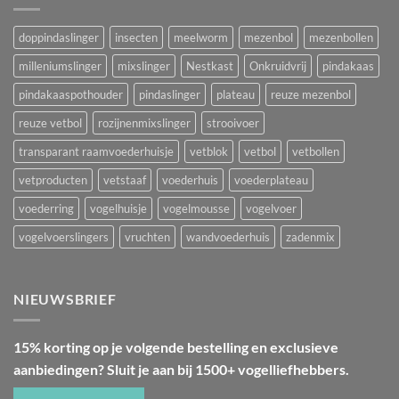
doppindaslinger
insecten
meelworm
mezenbol
mezenbollen
milleniumslinger
mixslinger
Nestkast
Onkruidvrij
pindakaas
pindakaaspothouder
pindaslinger
plateau
reuze mezenbol
reuze vetbol
rozijnenmixslinger
strooivoer
transparant raamvoederhuisje
vetblok
vetbol
vetbollen
vetproducten
vetstaaf
voederhuis
voederplateau
voederring
vogelhuisje
vogelmousse
vogelvoer
vogelvoerslingers
vruchten
wandvoederhuis
zadenmix
NIEUWSBRIEF
15% korting op je volgende bestelling en exclusieve
aanbiedingen? Sluit je aan bij 1500+ vogelliefhebbers.