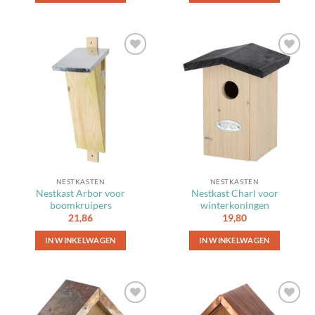
Toevoegen
Toevoegen
aan
aan
favorieten
favorieten
NESTKASTEN
NESTKASTEN
Nestkast Arbor voor
Nestkast Charl voor
boomkruipers
winterkoningen
21,86
19,80
IN WINKELWAGEN
IN WINKELWAGEN
Toevoegen
Toevoegen