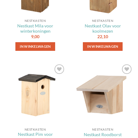
NESTKASTEN
NESTKASTEN
Nestkast Mila voor
Nestkast Olav voor
winterkoningen
koolmezen
9,00
22,10
IN WINKELWAGEN
IN WINKELWAGEN
Toevoegen
Toevoegen
aan
aan
favorieten
favorieten
NESTKASTEN
NESTKASTEN
Nestkast Pim voor
Nestkast Roodborst