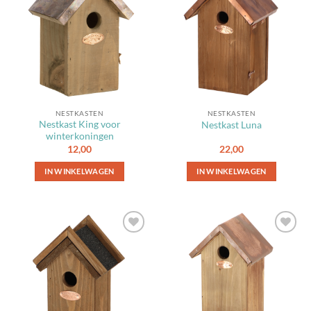
aan
aan
favorieten
favorieten
NESTKASTEN
NESTKASTEN
Nestkast King voor
Nestkast Luna
winterkoningen
12,00
22,00
IN WINKELWAGEN
IN WINKELWAGEN
Toevoegen
Toevoegen
aan
aan
favorieten
favorieten