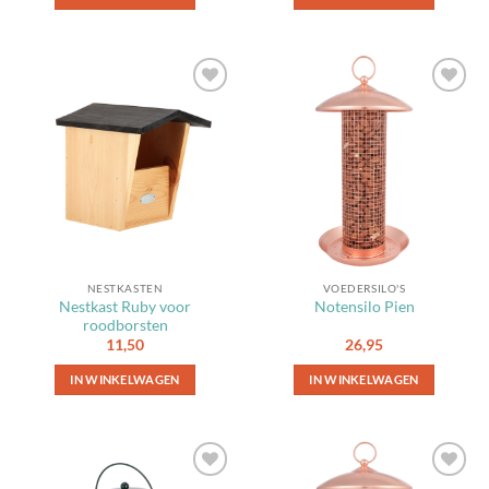
Toevoegen
Toevoegen
aan
aan
favorieten
favorieten
NESTKASTEN
VOEDERSILO'S
Nestkast Ruby voor
Notensilo Pien
roodborsten
11,50
26,95
IN WINKELWAGEN
IN WINKELWAGEN