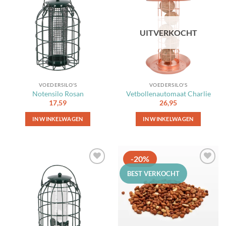
Toevoegen
Toevoegen
aan
aan
favorieten
favorieten
UITVERKOCHT
VOEDERSILO'S
VOEDERSILO'S
Notensilo Rosan
Vetbollenautomaat Charlie
17,59
26,95
IN WINKELWAGEN
IN WINKELWAGEN
-20%
Toevoegen
Toevoegen
BEST VERKOCHT
aan
aan
favorieten
favorieten