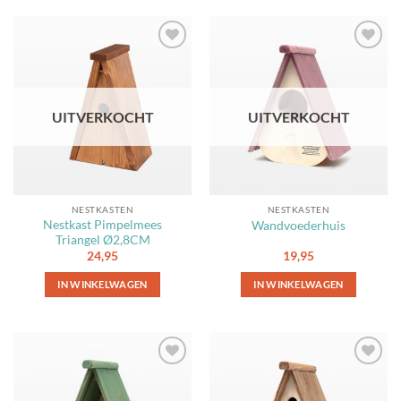
Toevoegen
Toevoegen
aan
aan
favorieten
favorieten
UITVERKOCHT
UITVERKOCHT
NESTKASTEN
NESTKASTEN
Nestkast Pimpelmees
Wandvoederhuis
Triangel Ø2,8CM
24,95
19,95
IN WINKELWAGEN
IN WINKELWAGEN
Toevoegen
Toevoegen
aan
aan