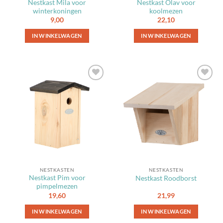
Nestkast Mila voor
Nestkast Olav voor
winterkoningen
koolmezen
9,00
22,10
IN WINKELWAGEN
IN WINKELWAGEN
Toevoegen
Toevoegen
aan
aan
favorieten
favorieten
NESTKASTEN
NESTKASTEN
Nestkast Pim voor
Nestkast Roodborst
pimpelmezen
19,60
21,99
IN WINKELWAGEN
IN WINKELWAGEN