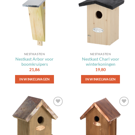
Toevoegen
Toevoegen
aan
aan
favorieten
favorieten
NESTKASTEN
NESTKASTEN
Nestkast Arbor voor
Nestkast Charl voor
boomkruipers
winterkoningen
21,86
19,80
IN WINKELWAGEN
IN WINKELWAGEN
Toevoegen
Toevoegen
aan
aan
favorieten
favorieten