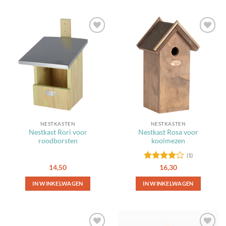
Toevoegen
Toevoegen
aan
aan
favorieten
favorieten
NESTKASTEN
NESTKASTEN
Nestkast Rori voor
Nestkast Rosa voor
roodborsten
koolmezen
(1)
Gewaardeerd
14,50
16,30
4
uit 5
IN WINKELWAGEN
IN WINKELWAGEN