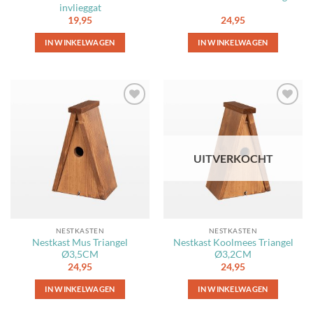
invlieggat
19,95
24,95
IN WINKELWAGEN
IN WINKELWAGEN
Toevoegen
Toevoegen
aan
aan
favorieten
favorieten
UITVERKOCHT
NESTKASTEN
NESTKASTEN
Nestkast Mus Triangel
Nestkast Koolmees Triangel
Ø3,5CM
Ø3,2CM
24,95
24,95
IN WINKELWAGEN
IN WINKELWAGEN