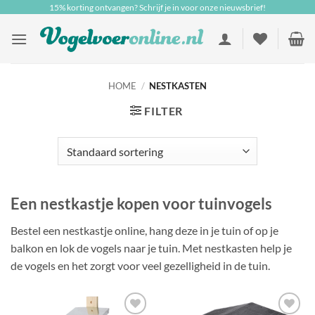
Ga
15% korting ontvangen? Schrijf je in voor onze nieuwsbrief!
naar
inhoud
HOME
/
NESTKASTEN
FILTER
Een nestkastje kopen voor tuinvogels
Bestel een nestkastje online, hang deze in je tuin of op je
balkon en lok de vogels naar je tuin. Met nestkasten help je
de vogels en het zorgt voor veel gezelligheid in de tuin.