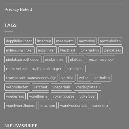
Privacy Beleid
TAGS
doppindaslinger
insecten
meelworm
mezenbol
mezenbollen
milleniumslinger
mixslinger
Nestkast
Onkruidvrij
pindakaas
pindakaaspothouder
pindaslinger
plateau
reuze mezenbol
reuze vetbol
rozijnenmixslinger
strooivoer
transparant raamvoederhuisje
vetblok
vetbol
vetbollen
vetproducten
vetstaaf
voederhuis
voederplateau
voederring
vogelhuisje
vogelmousse
vogelvoer
vogelvoerslingers
vruchten
wandvoederhuis
zadenmix
NIEUWSBRIEF