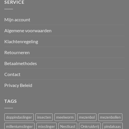
SERVICE
Mijn account
Algemene voorwaarden
Klachtenregeling
Retourneren
Betaalmethodes
Contact
Privacy Beleid
TAGS
doppindaslinger
insecten
meelworm
mezenbol
mezenbollen
milleniumslinger
mixslinger
Nestkast
Onkruidvrij
pindakaas