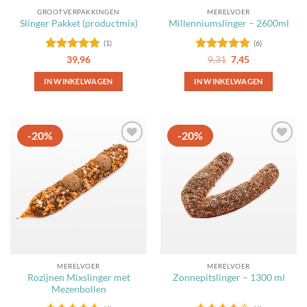
GROOTVERPAKKINGEN
MERELVOER
Slinger Pakket (productmix)
Millenniumslinger – 2600ml
(1)
(6)
Gewaardeerd
Gewaardeerd
Oorspronkelijke
Huidige
39,96
9,31
7,45
prijs
prijs
5
uit 5
5
uit 5
was:
is:
IN WINKELWAGEN
IN WINKELWAGEN
9,31.
7,45.
-20%
-20%
Toevoegen
Toevoegen
aan
aan
favorieten
favorieten
MERELVOER
MERELVOER
Rozijnen Mixslinger met
Zonnepitslinger – 1300 ml
Mezenbollen