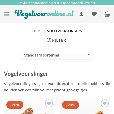
Ga
15% korting ontvangen? Schrijf je in voor onze nieuwsbrief!
naar
inhoud
HOME
/
VOGELVOERSLINGERS
FILTER
Vogelvoer slinger
Vogelvoer slingers zijn er voor de echte natuurliefhebbers die
houden van een tuin vol met prachtige vogeltjes.
-20%
-20%
Toevoegen
Toevoegen