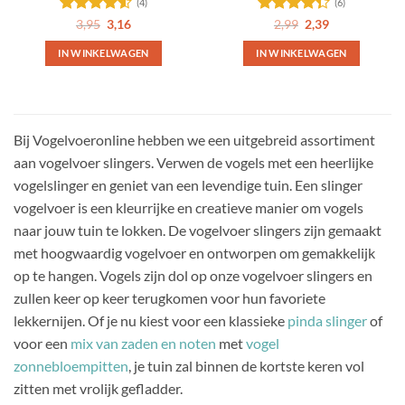
(4)
(6)
Gewaardeerd
Oorspronkelijke
Huidige
Gewaardeerd
Oorspronkelijke
Huidige
3,95
3,16
2,99
2,39
prijs
prijs
prijs
prijs
4.5
uit 5
4.33
uit 5
was:
is:
was:
is:
IN WINKELWAGEN
IN WINKELWAGEN
3,95.
3,16.
2,99.
2,39.
Bij Vogelvoeronline hebben we een uitgebreid assortiment
aan vogelvoer slingers. Verwen de vogels met een heerlijke
vogelslinger en geniet van een levendige tuin. Een slinger
vogelvoer is een kleurrijke en creatieve manier om vogels
naar jouw tuin te lokken. De vogelvoer slingers zijn gemaakt
met hoogwaardig vogelvoer en ontworpen om gemakkelijk
op te hangen. Vogels zijn dol op onze vogelvoer slingers en
zullen keer op keer terugkomen voor hun favoriete
lekkernijen. Of je nu kiest voor een klassieke
pinda slinger
of
voor een
mix van zaden en noten
met
vogel
zonnebloempitten
, je tuin zal binnen de kortste keren vol
zitten met vrolijk gefladder.