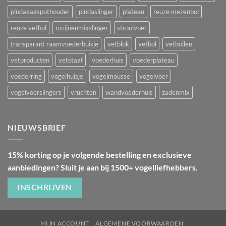
pindakaaspothouder
pindaslinger
plateau
reuze mezenbol
reuze vetbol
rozijnenmixslinger
strooivoer
transparant raamvoederhuisje
vetblok
vetbol
vetbollen
vetproducten
vetstaaf
voederhuis
voederplateau
voederring
vogelhuisje
vogelmousse
vogelvoer
vogelvoerslingers
vruchten
wandvoederhuis
zadenmix
NIEUWSBRIEF
15% korting op je volgende bestelling en exclusieve
aanbiedingen? Sluit je aan bij 1500+ vogelliefhebbers.
INSCHRIJVEN
MIJN ACCOUNT
ALGEMENE VOORWAARDEN