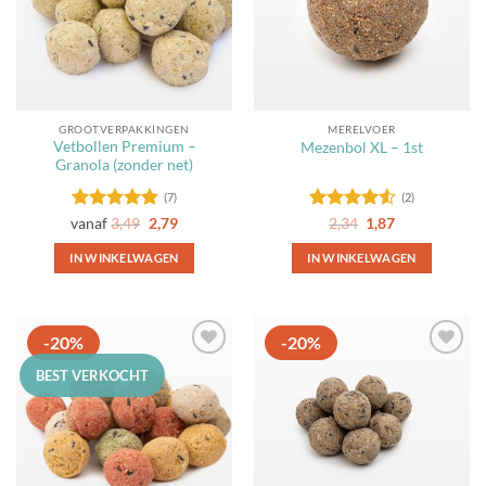
kan
kan
gekozen
gekozen
worden
worden
op
op
de
de
GROOTVERPAKKINGEN
MERELVOER
productpagina
productpagina
Vetbollen Premium –
Mezenbol XL – 1st
Granola (zonder net)
(7)
(2)
Gewaardeerd
Gewaardeerd
Oorspronkelijke
Huidige
vanaf
3,49
2,79
2,34
1,87
prijs
prijs
4.86
uit 5
4.5
uit 5
was:
is:
IN WINKELWAGEN
IN WINKELWAGEN
2,34.
1,87.
Dit
product
heeft
-20%
-20%
meerdere
Toevoegen
Toevoegen
variaties.
BEST VERKOCHT
aan
aan
Deze
favorieten
favorieten
optie
kan
gekozen