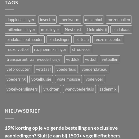
TAGS
doppindaslinger
insecten
meelworm
mezenbol
mezenbollen
milleniumslinger
mixslinger
Nestkast
Onkruidvrij
pindakaas
pindakaaspothouder
pindaslinger
plateau
reuze mezenbol
reuze vetbol
rozijnenmixslinger
strooivoer
transparant raamvoederhuisje
vetblok
vetbol
vetbollen
vetproducten
vetstaaf
voederhuis
voederplateau
voederring
vogelhuisje
vogelmousse
vogelvoer
vogelvoerslingers
vruchten
wandvoederhuis
zadenmix
NIEUWSBRIEF
15% korting op je volgende bestelling en exclusieve
aanbiedingen? Sluit je aan bij 1500+ vogelliefhebbers.