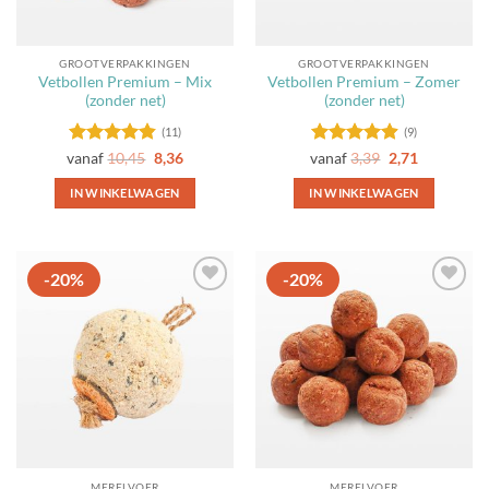
worden
op
de
GROOTVERPAKKINGEN
GROOTVERPAKKINGEN
productpagina
Vetbollen Premium – Mix
Vetbollen Premium – Zomer
(zonder net)
(zonder net)
(11)
(9)
Gewaardeerd
Gewaardeerd
vanaf
10,45
8,36
vanaf
3,39
2,71
4.82
uit 5
4.89
uit 5
IN WINKELWAGEN
IN WINKELWAGEN
Dit
Dit
product
product
heeft
heeft
-20%
-20%
meerdere
meerdere
Toevoegen
Toevoegen
variaties.
variaties.
aan
aan
Deze
Deze
favorieten
favorieten
optie
optie
kan
kan
gekozen
gekozen
worden
worden
op
op
de
de
MERELVOER
MERELVOER