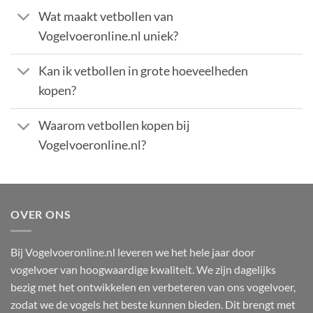
Wat maakt vetbollen van
Vogelvoeronline.nl uniek?
Kan ik vetbollen in grote hoeveelheden
kopen?
Waarom vetbollen kopen bij
Vogelvoeronline.nl?
OVER ONS
Bij Vogelvoeronline.nl leveren we het hele jaar door
vogelvoer van hoogwaardige kwaliteit. We zijn dagelijks
bezig met het ontwikkelen en verbeteren van ons vogelvoer,
zodat we de vogels het beste kunnen bieden. Dit brengt met