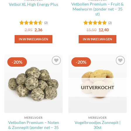
productpagina
productpagina
Vetbollen Premium – Fruit &
Vetbol XL High Energy Plus
Meelworm (zonder net – 35
st)
(2)
(2)
Gewaardeerd
Oorspronkelijke
Huidige
Gewaardeerd
Oorspronkelijke
Huidige
2,95
2,36
15,50
12,40
prijs
prijs
prijs
prijs
4.5
uit 5
5
uit 5
was:
is:
was:
is:
IN WINKELWAGEN
IN WINKELWAGEN
2,95.
2,36.
15,50.
12,40.
-20%
-20%
Toevoegen
Toevoegen
aan
aan
favorieten
favorieten
UITVERKOCHT
MERELVOER
MERELVOER
Vetbollen Premium – Noten
Vogelbroodjes Zonnepit |
& Zonnepit (zonder net – 35
30st