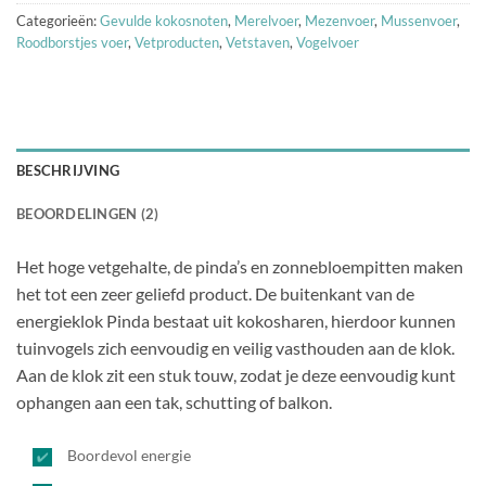
Categorieën:
Gevulde kokosnoten
,
Merelvoer
,
Mezenvoer
,
Mussenvoer
,
Roodborstjes voer
,
Vetproducten
,
Vetstaven
,
Vogelvoer
BESCHRIJVING
BEOORDELINGEN (2)
Het hoge vetgehalte, de pinda’s en zonnebloempitten maken
het tot een zeer geliefd product. De buitenkant van de
energieklok Pinda bestaat uit kokosharen, hierdoor kunnen
tuinvogels zich eenvoudig en veilig vasthouden aan de klok.
Aan de klok zit een stuk touw, zodat je deze eenvoudig kunt
ophangen aan een tak, schutting of balkon.
Boordevol energie