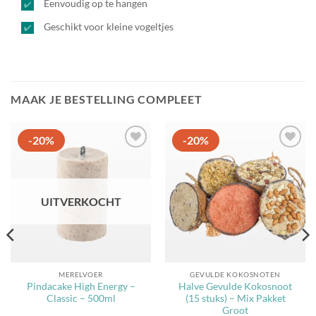
Eenvoudig op te hangen
Geschikt voor kleine vogeltjes
MAAK JE BESTELLING COMPLEET
-20%
-20%
Toevoegen
Toevoegen
aan
aan
favorieten
favorieten
UITVERKOCHT
MERELVOER
GEVULDE KOKOSNOTEN
Pindacake High Energy –
Halve Gevulde Kokosnoot
Classic – 500ml
(15 stuks) – Mix Pakket
Groot