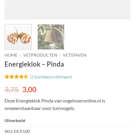
HOME
/
VETPRODUCTEN
/
VETSTAVEN
Energieklok – Pinda
(
2
klantbeoordelingen)
Gewaardeerd
2
Oorspronkelijke
Huidige
3,75
3,00
4.5
op 5
gebaseerd
prijs
prijs
op
klant
Deze Energieklok Pinda van vogelvoeronline.nl is
was:
is:
waarderingen
onweerstaanbaar voor tuinvogels.
3,75.
3,00.
Uitverkocht
SKU:
EK.P.100