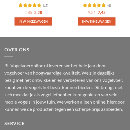
(19)
(6)
Gewaardeerd
Oorspronkelijke
Huidige
Gewaardeerd
Oorspronkelijke
Huidige
2,85
2,28
9,31
7,45
prijs
prijs
prijs
prijs
4.58
uit 5
5
uit 5
was:
is:
was:
is:
IN WINKELWAGEN
IN WINKELWAGEN
2,85.
2,28.
9,31.
7,45.
OVER ONS
Bij Vogelvoeronline.nl leveren we het hele jaar door
vogelvoer van hoogwaardige kwaliteit. We zijn dagelijks
bezig met het ontwikkelen en verbeteren van ons vogelvoer,
zodat we de vogels het beste kunnen bieden. Dit brengt met
zich mee dat je als vogelliefhebber kunt genieten van vele
mooie vogels in jouw tuin. We werken alleen online, hierdoor
kunnen we de producten tegen een scherpe prijs aanbieden.
SERVICE