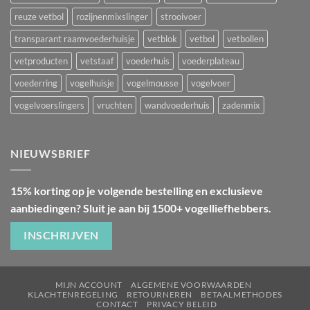
reuze vetbol
rozijnenmixslinger
strooivoer
transparant raamvoederhuisje
vetblok
vetbol
vetbollen
vetproducten
vetstaaf
voederhuis
voederplateau
voederring
vogelhuisje
vogelmousse
vogelvoer
vogelvoerslingers
vruchten
wandvoederhuis
zadenmix
NIEUWSBRIEF
15% korting op je volgende bestelling en exclusieve
aanbiedingen? Sluit je aan bij 1500+ vogelliefhebbers.
INSCHRIJVEN
MIJN ACCOUNT
ALGEMENE VOORWAARDEN
KLACHTENREGELING
RETOURNEREN
BETAALMETHODES
CONTACT
PRIVACY BELEID