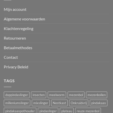
Mijn account
Algemene voorwaarden
Klachtenregeling
Retourneren
Betaalmethodes
Contact
Privacy Beleid
TAGS
doppindaslinger
insecten
meelworm
mezenbol
mezenbollen
milleniumslinger
mixslinger
Nestkast
Onkruidvrij
pindakaas
pindakaaspothouder
pindaslinger
plateau
reuze mezenbol