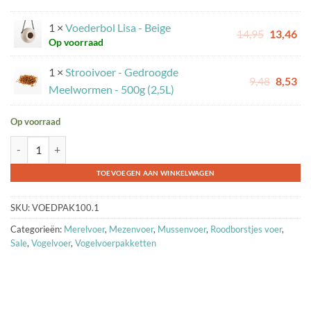
1 ×
Voederbol Lisa - Beige
Oorspron
Hu
14,95
13,46
Op voorraad
prijs
pri
was:
is:
1 ×
Strooivoer - Gedroogde
Oorspr
Hu
9,48
8,53
14,95.
13,
Meelwormen - 500g (2,5L)
prijs
pri
was:
is:
Op voorraad
9,48.
8,5
Voederpakket - Voederbol Lisa + 500 gram gedroogde meelwormen aa
TOEVOEGEN AAN WINKELWAGEN
SKU:
VOEDPAK100.1
Categorieën:
Merelvoer
,
Mezenvoer
,
Mussenvoer
,
Roodborstjes voer
,
Sale
,
Vogelvoer
,
Vogelvoerpakketten