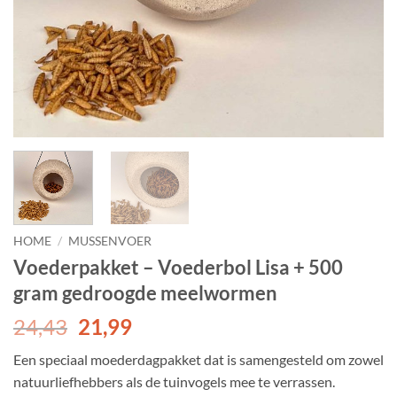
HOME
/
MUSSENVOER
Voederpakket – Voederbol Lisa + 500
gram gedroogde meelwormen
Oorspronkelijke
Huidige
24,43
21,99
prijs
prijs
Een speciaal moederdagpakket dat is samengesteld om zowel
was:
is:
natuurliefhebbers als de tuinvogels mee te verrassen.
24,43.
21,99.