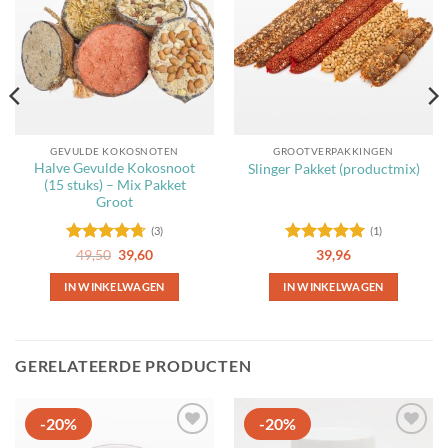
favorieten
favorieten
GEVULDE KOKOSNOTEN
GROOTVERPAKKINGEN
Halve Gevulde Kokosnoot
Slinger Pakket (productmix)
(15 stuks) – Mix Pakket
Groot
(3)
(1)
Gewaardeerd
Oorspronkelijke
Huidige
Gewaardeerd
49,50
39,60
39,96
prijs
prijs
4.67
uit 5
5
uit 5
was:
is:
IN WINKELWAGEN
IN WINKELWAGEN
49,50.
39,60.
GERELATEERDE PRODUCTEN
-20%
-20%
Toevoegen
Toevoegen