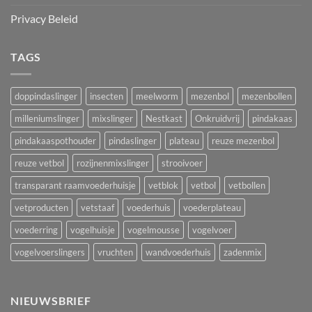
Privacy Beleid
TAGS
doppindaslinger
insecten
meelworm
mezenbol
mezenbollen
milleniumslinger
mixslinger
Nestkast
Onkruidvrij
pindakaas
pindakaaspothouder
pindaslinger
plateau
reuze mezenbol
reuze vetbol
rozijnenmixslinger
strooivoer
transparant raamvoederhuisje
vetblok
vetbol
vetbollen
vetproducten
vetstaaf
voederhuis
voederplateau
voederring
vogelhuisje
vogelmousse
vogelvoer
vogelvoerslingers
vruchten
wandvoederhuis
zadenmix
NIEUWSBRIEF