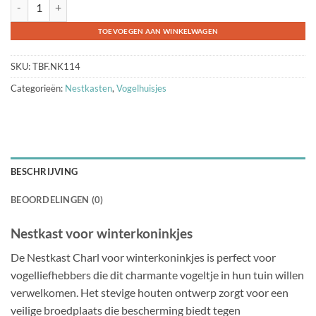
Nestkast Charl voor winterkoningen aantal
TOEVOEGEN AAN WINKELWAGEN
SKU:
TBF.NK114
Categorieën:
Nestkasten
,
Vogelhuisjes
BESCHRIJVING
BEOORDELINGEN (0)
Nestkast voor winterkoninkjes
De Nestkast Charl voor winterkoninkjes is perfect voor
vogelliefhebbers die dit charmante vogeltje in hun tuin willen
verwelkomen. Het stevige houten ontwerp zorgt voor een
veilige broedplaats die bescherming biedt tegen