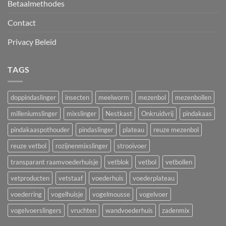
Betaalmethodes
Contact
Privacy Beleid
TAGS
doppindaslinger
insecten
meelworm
mezenbol
mezenbollen
milleniumslinger
mixslinger
Nestkast
Onkruidvrij
pindakaas
pindakaaspothouder
pindaslinger
plateau
reuze mezenbol
reuze vetbol
rozijnenmixslinger
strooivoer
transparant raamvoederhuisje
vetblok
vetbol
vetbollen
vetproducten
vetstaaf
voederhuis
voederplateau
voederring
vogelhuisje
vogelmousse
vogelvoer
vogelvoerslingers
vruchten
wandvoederhuis
zadenmix