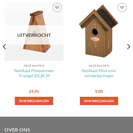
Toevoegen
Toevoegen
aan
aan
favorieten
favorieten
UITVERKOCHT
NESTKASTEN
NESTKASTEN
Nestkast Pimpelmees
Nestkast Mila voor
Triangel Ø2,8CM
winterkoningen
24,95
9,00
IN WINKELWAGEN
IN WINKELWAGEN
OVER ONS