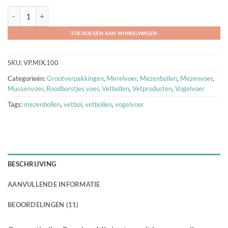
Vetbollen Premium - Mix (zonder net) aantal
TOEVOEGEN AAN WINKELWAGEN
SKU:
VP.MIX.100
Categorieën:
Grootverpakkingen
,
Merelvoer
,
Mezenbollen
,
Mezenvoer
,
Mussenvoer
,
Roodborstjes voer
,
Vetbollen
,
Vetproducten
,
Vogelvoer
Tags:
mezenbollen
,
vetbol
,
vetbollen
,
vogelvoer
BESCHRIJVING
AANVULLENDE INFORMATIE
BEOORDELINGEN (11)