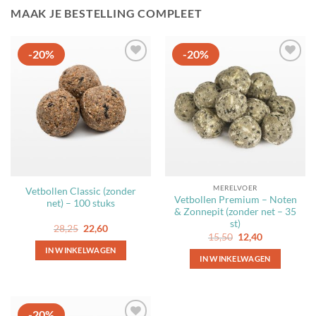
MAAK JE BESTELLING COMPLEET
-20%
-20%
Toevoegen
aan
favorieten
MERELVOER
Vetbollen Classic (zonder
Vetbollen Premium – Noten
net) – 100 stuks
& Zonnepit (zonder net – 35
st)
Oorspronkelijke
Huidige
28,25
22,60
Oorspronkelijke
Huidige
prijs
prijs
15,50
12,40
prijs
prijs
was:
is:
IN WINKELWAGEN
was:
is:
28,25.
22,60.
IN WINKELWAGEN
15,50.
12,40.
-20%