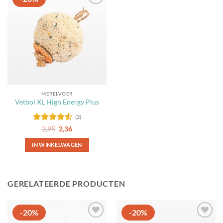
Toevoegen
aan
favorieten
MERELVOER
Vetbol XL High Energy Plus
(2)
Gewaardeerd
Oorspronkelijke
Huidige
2,95
2,36
prijs
prijs
4.5
uit 5
was:
is:
IN WINKELWAGEN
2,95.
2,36.
GERELATEERDE PRODUCTEN
-20%
-20%