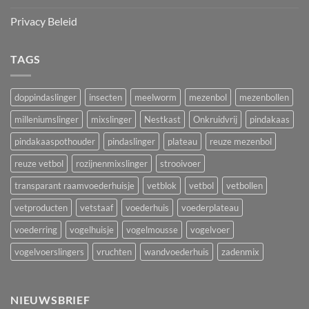
Privacy Beleid
TAGS
doppindaslinger
insecten
meelworm
mezenbol
mezenbollen
milleniumslinger
mixslinger
Nestkast
Onkruidvrij
pindakaas
pindakaaspothouder
pindaslinger
plateau
reuze mezenbol
reuze vetbol
rozijnenmixslinger
strooivoer
transparant raamvoederhuisje
vetblok
vetbol
vetbollen
vetproducten
vetstaaf
voederhuis
voederplateau
voederring
vogelhuisje
vogelmousse
vogelvoer
vogelvoerslingers
vruchten
wandvoederhuis
zadenmix
NIEUWSBRIEF