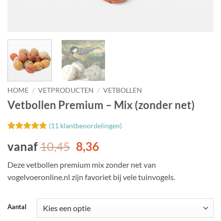
HOME
/
VETPRODUCTEN
/
VETBOLLEN
Vetbollen Premium – Mix (zonder net)
(
11
klantbeoordelingen)
Gewaardeerd
11
vanaf
10,45
8,36
4.82
op 5
gebaseerd
op
klant
Deze vetbollen premium mix zonder net van
waarderingen
vogelvoeronline.nl zijn favoriet bij vele tuinvogels.
Aantal