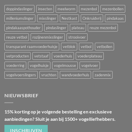
doppindaslinger
insecten
meelworm
mezenbol
mezenbollen
milleniumslinger
mixslinger
Nestkast
Onkruidvrij
pindakaas
pindakaaspothouder
pindaslinger
plateau
reuze mezenbol
reuze vetbol
rozijnenmixslinger
strooivoer
transparant raamvoederhuisje
vetblok
vetbol
vetbollen
vetproducten
vetstaaf
voederhuis
voederplateau
voederring
vogelhuisje
vogelmousse
vogelvoer
vogelvoerslingers
vruchten
wandvoederhuis
zadenmix
NIEUWSBRIEF
15% korting op je volgende bestelling en exclusieve
aanbiedingen? Sluit je aan bij 1500+ vogelliefhebbers.
INSCHRIJVEN