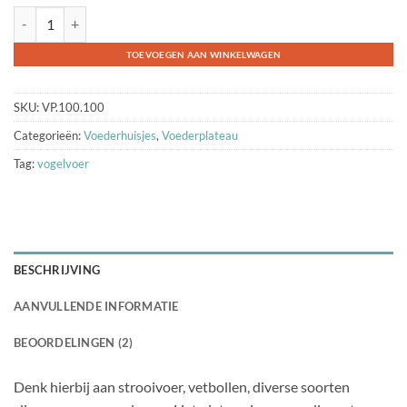
Voederplateau The bird family aantal
TOEVOEGEN AAN WINKELWAGEN
SKU:
VP.100.100
Categorieën:
Voederhuisjes
,
Voederplateau
Tag:
vogelvoer
BESCHRIJVING
AANVULLENDE INFORMATIE
BEOORDELINGEN (2)
Denk hierbij aan strooivoer, vetbollen, diverse soorten