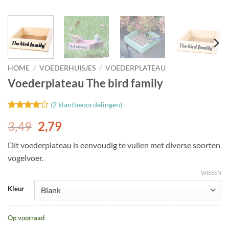
HOME
/
VOEDERHUISJES
/
VOEDERPLATEAU
Voederplateau The bird family
(
2
klantbeoordelingen)
Gewaardeerd
2
3,49
2,79
4
op 5
gebaseerd
op
klant
Dit voederplateau is eenvoudig te vullen met diverse soorten
waarderingen
vogelvoer.
WISSEN
Kleur
Op voorraad