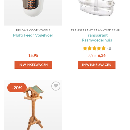
PINDA'S VOOR VOGELS
TRANSPARANT RAAMVOEDERHUISJE
Transparant
Multi Feedr Vogelvoer
Raamvoederhuis
(1)
Gewaardeerd
Oorspronkelijke
Huidige
15,95
7,95
6,36
prijs
prijs
5
uit 5
was:
is:
IN WINKELWAGEN
IN WINKELWAGEN
7,95.
6,36.
-20%
Toevoegen
aan
favorieten