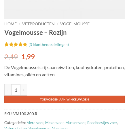
HOME
/
VETPRODUCTEN
/
VOGELMOUSSE
Vogelmousse – Rozijn
(
3
klantbeoordelingen)
Gewaardeerd
3
Oorspronkelijke
Huidige
2,49
1,99
4.67
op 5
gebaseerd
prijs
prijs
op
klant
De Vogelmousse is rijk aan eiwitten, koolhydraten, proteïnen,
was:
is:
waarderingen
vitamines, oliën en vetten.
2,49.
1,99.
Vogelmousse - Rozijn aantal
TOEVOEGEN AAN WINKELWAGEN
SKU:
VM100.300.R
Categorieën:
Merelvoer
,
Mezenvoer
,
Mussenvoer
,
Roodborstjes voer
,
Vetproducten
,
Vogelmousse
,
Vogelvoer