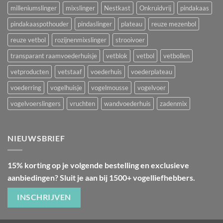
milleniumslinger
mixslinger
Nestkast
Onkruidvrij
pindakaas
pindakaaspothouder
pindaslinger
plateau
reuze mezenbol
reuze vetbol
rozijnenmixslinger
strooivoer
transparant raamvoederhuisje
vetblok
vetbol
vetbollen
vetproducten
vetstaaf
voederhuis
voederplateau
voederring
vogelhuisje
vogelmousse
vogelvoer
vogelvoerslingers
vruchten
wandvoederhuis
zadenmix
NIEUWSBRIEF
15% korting op je volgende bestelling en exclusieve
aanbiedingen? Sluit je aan bij 1500+ vogelliefhebbers.
INSCHRIJVEN