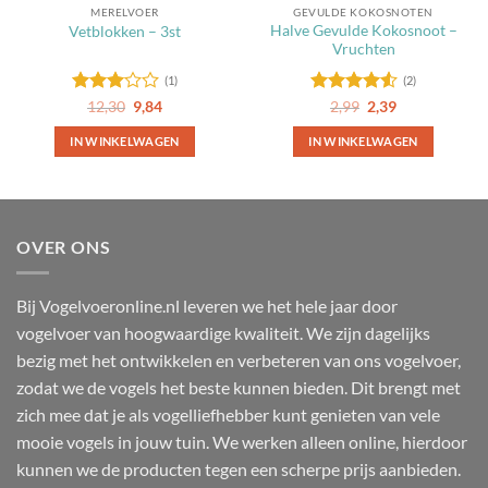
MERELVOER
GEVULDE KOKOSNOTEN
Halve Gevulde Kokosnoot –
Vetblokken – 3st
Vruchten
(1)
(2)
Gewaardeerd
Oorspronkelijke
Huidige
Gewaardeerd
Oorspronkelijke
Huidige
12,30
9,84
2,99
2,39
prijs
prijs
prijs
prijs
3
uit 5
4.5
uit 5
was:
is:
was:
is:
IN WINKELWAGEN
IN WINKELWAGEN
12,30.
9,84.
2,99.
2,39.
OVER ONS
Bij Vogelvoeronline.nl leveren we het hele jaar door
vogelvoer van hoogwaardige kwaliteit. We zijn dagelijks
bezig met het ontwikkelen en verbeteren van ons vogelvoer,
zodat we de vogels het beste kunnen bieden. Dit brengt met
zich mee dat je als vogelliefhebber kunt genieten van vele
mooie vogels in jouw tuin. We werken alleen online, hierdoor
kunnen we de producten tegen een scherpe prijs aanbieden.