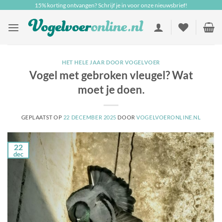
Ga
15% korting ontvangen? Schrijf je in voor onze nieuwsbrief!
naar
inhoud
HET HELE JAAR DOOR VOGELVOER
Vogel met gebroken vleugel? Wat
moet je doen.
GEPLAATST OP
22 DECEMBER 2025
DOOR
VOGELVOERONLINE.NL
22
dec