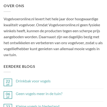
OVER ONS
Vogelvoeronline.nl levert het hele jaar door hoogwaardige
kwaliteit vogelvoer. Omdat Vogelvoeronline.nl geen fysieke
winkels heeft, kunnen de producten tegen een scherpe prijs
aangeboden worden. Daarnaast zijn we dagelijks bezig met
het ontwikkelen en verbeteren van ons vogelvoer, zodat u als
vogelliefhebber kunt genieten van allemaal mooie vogels in
uw tuin.
EERDERE BLOGS
Drinkbak voor vogels
22
jul
Geen
reacties
op
Geen vogels meer in de tuin?
06
Drinkbak
jul
voor
Geen
vogels
reacties
op
Kleine vogels in Nederland
23