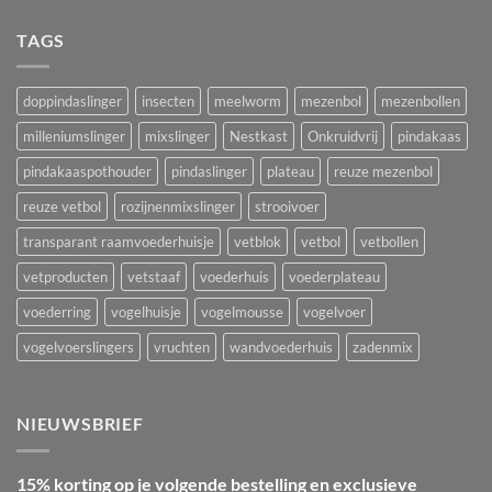
TAGS
doppindaslinger
insecten
meelworm
mezenbol
mezenbollen
milleniumslinger
mixslinger
Nestkast
Onkruidvrij
pindakaas
pindakaaspothouder
pindaslinger
plateau
reuze mezenbol
reuze vetbol
rozijnenmixslinger
strooivoer
transparant raamvoederhuisje
vetblok
vetbol
vetbollen
vetproducten
vetstaaf
voederhuis
voederplateau
voederring
vogelhuisje
vogelmousse
vogelvoer
vogelvoerslingers
vruchten
wandvoederhuis
zadenmix
NIEUWSBRIEF
15% korting op je volgende bestelling en exclusieve