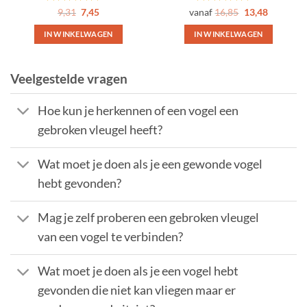
Gewaardeerd
Oorspronkelijke
Huidige
Gewaardeerd
9,31
7,45
vanaf
16,85
13,48
prijs
prijs
5
uit 5
5
uit 5
was:
is:
IN WINKELWAGEN
IN WINKELWAGEN
9,31.
7,45.
Dit
product
Veelgestelde vragen
heeft
meerdere
variaties.
Hoe kun je herkennen of een vogel een
Deze
gebroken vleugel heeft?
optie
kan
Wat moet je doen als je een gewonde vogel
gekozen
worden
hebt gevonden?
op
de
Mag je zelf proberen een gebroken vleugel
productpagina
van een vogel te verbinden?
Wat moet je doen als je een vogel hebt
gevonden die niet kan vliegen maar er