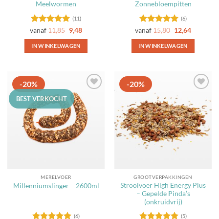
Meelwormen
Zonnebloempitten
(11)
(6)
Gewaardeerd
Gewaardeerd
vanaf
11,85
9,48
vanaf
15,80
12,64
5
uit 5
5
uit 5
IN WINKELWAGEN
IN WINKELWAGEN
Dit
Dit
product
product
heeft
heeft
-20%
-20%
meerdere
meerdere
Toevoegen
Toevoegen
variaties.
variaties.
BEST VERKOCHT
aan
aan
Deze
Deze
favorieten
favorieten
optie
optie
kan
kan
gekozen
gekozen
worden
worden
op
op
de
de
MERELVOER
GROOTVERPAKKINGEN
productpagina
productpagina
Strooivoer High Energy Plus
Millenniumslinger – 2600ml
– Gepelde Pinda’s
(onkruidvrij)
(6)
(5)