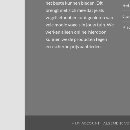
productpagina
het beste kunnen bieden. Dit
Bet
brengt met zich mee dat je als
Con
vogelliefhebber kunt genieten van
vele mooie vogels in jouw tuin. We
Pri
werken alleen online, hierdoor
kunnen we de producten tegen
een scherpe prijs aanbieden.
MIJN ACCOUNT
ALGEMENE V