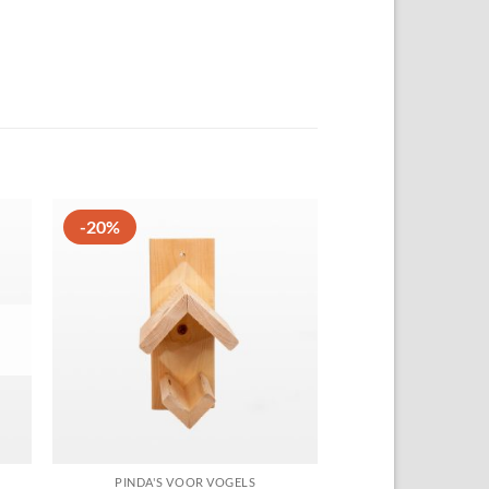
-20%
gen
Toevoegen
aan
ten
favorieten
PINDA'S VOOR VOGELS