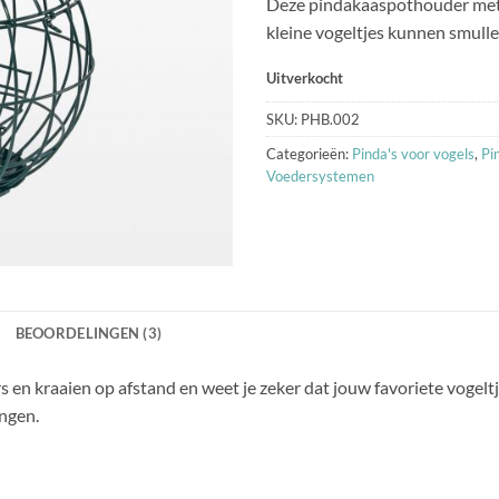
Deze pindakaaspothouder met 
waarderingen
kleine vogeltjes kunnen smull
Uitverkocht
SKU:
PHB.002
Categorieën:
Pinda's voor vogels
,
Pi
Voedersystemen
BEOORDELINGEN (3)
en kraaien op afstand en weet je zeker dat jouw favoriete vogeltjes
angen.