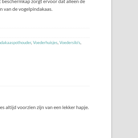
beschermkap zorgt ervoor dat alleen de
en van de vogelpindakaas.
ndakaaspothouder
,
Voederhuisjes
,
Voedersilo's
,
 altijd voorzien zijn van een lekker hapje.