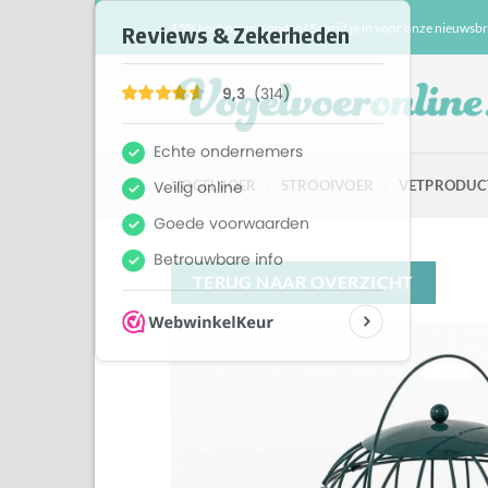
Ga
15% korting ontvangen? Schrijf je in voor onze nieuwsbr
naar
inhoud
VOGELVOER
STROOIVOER
VETPRODUC
TERUG NAAR OVERZICHT