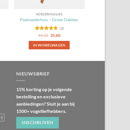
VOEDERHUISJES
Paalvoederhuis – Groen Dakleer
(3)
Gewaardeerd
Oorspronkelijke
Huidige
44,50
35,60
prijs
prijs
4.67
uit 5
was:
is:
IN WINKELWAGEN
44,50.
35,60.
NIEUWSBRIEF
15% korting op je volgende
bestelling en exclusieve
aanbiedingen? Sluit je aan bij
1500+ vogelliefhebbers.
ij
INSCHRIJVEN