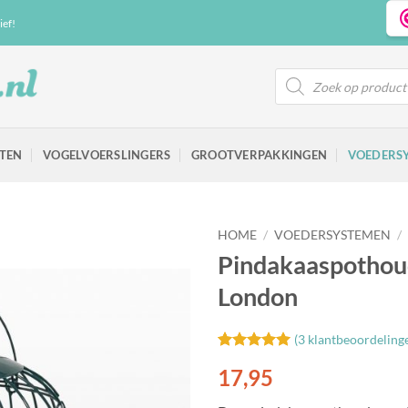
ief!
Producten
zoeken
TEN
VOGELVOERSLINGERS
GROOTVERPAKKINGEN
VOEDERS
HOME
/
VOEDERSYSTEMEN
/
Pindakaaspothou
London
Toevoegen
(
3
klantbeoordeling
aan
Gewaardeerd
3
favorieten
17,95
5
op 5
gebaseerd
op
klant