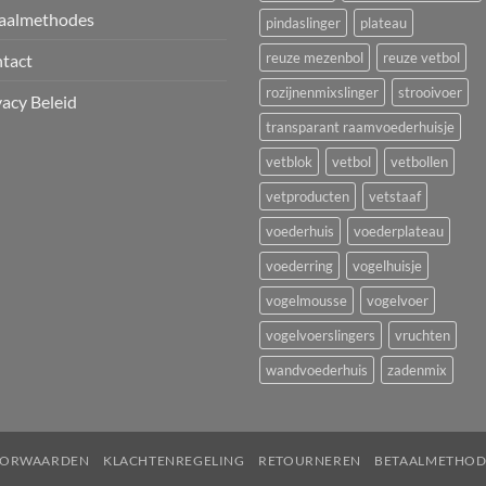
aalmethodes
pindaslinger
plateau
reuze mezenbol
reuze vetbol
tact
rozijnenmixslinger
strooivoer
vacy Beleid
transparant raamvoederhuisje
vetblok
vetbol
vetbollen
vetproducten
vetstaaf
voederhuis
voederplateau
voederring
vogelhuisje
vogelmousse
vogelvoer
vogelvoerslingers
vruchten
wandvoederhuis
zadenmix
OORWAARDEN
KLACHTENREGELING
RETOURNEREN
BETAALMETHOD