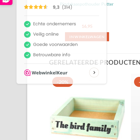
Pindakaaspothouder Putter
16,95
IN WINKELWAGEN
GERELATEERDE PRODUCTE
-20%
Toevoegen
aan
favorieten