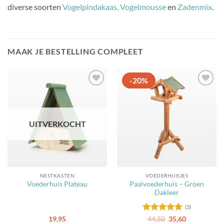
diverse soorten
Vogelpindakaas,
Vogelmousse
en
Zadenmix
.
MAAK JE BESTELLING COMPLEET
-20%
Toevoegen
Toevoegen
aan
aan
favorieten
favorieten
UITVERKOCHT
NESTKASTEN
VOEDERHUISJES
Paalvoederhuis – Groen
Voederhuis Plateau
Dakleer
(3)
Gewaardeerd
Oorspronkelijke
Huidige
19,95
44,50
35,60