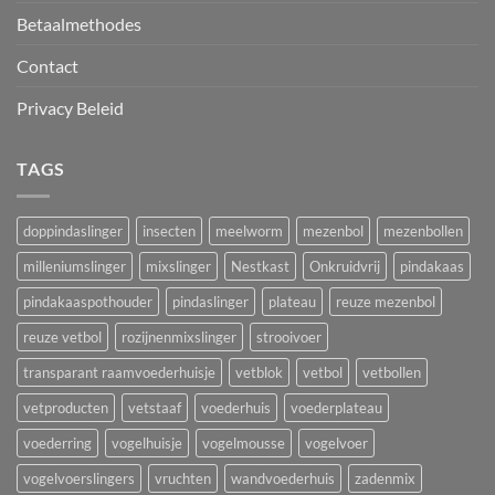
Betaalmethodes
Contact
Privacy Beleid
TAGS
doppindaslinger
insecten
meelworm
mezenbol
mezenbollen
milleniumslinger
mixslinger
Nestkast
Onkruidvrij
pindakaas
pindakaaspothouder
pindaslinger
plateau
reuze mezenbol
reuze vetbol
rozijnenmixslinger
strooivoer
transparant raamvoederhuisje
vetblok
vetbol
vetbollen
vetproducten
vetstaaf
voederhuis
voederplateau
voederring
vogelhuisje
vogelmousse
vogelvoer
vogelvoerslingers
vruchten
wandvoederhuis
zadenmix