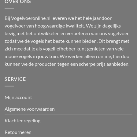
OVER ONS
variaties.
Deze
optie
Bij Vogelvoeronline.nl leveren we het hele jaar door
kan
vogelvoer van hoogwaardige kwaliteit. We zijn dagelijks
gekozen
bezig met het ontwikkelen en verbeteren van ons vogelvoer,
worden
zodat we de vogels het beste kunnen bieden. Dit brengt met
op
zich mee dat je als vogelliefhebber kunt genieten van vele
de
mooie vogels in jouw tuin. We werken alleen online, hierdoor
productpagina
kunnen we de producten tegen een scherpe prijs aanbieden.
SERVICE
Mijn account
Algemene voorwaarden
Klachtenregeling
Retourneren