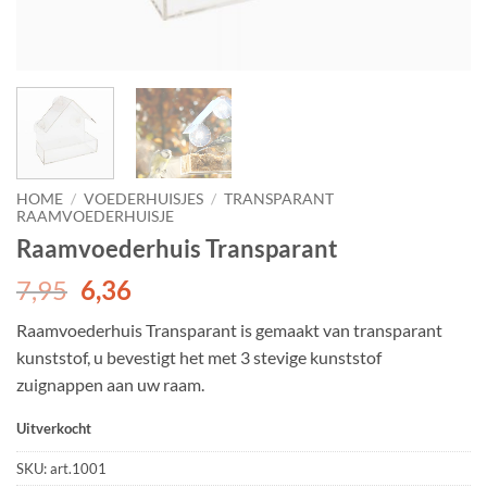
HOME
/
VOEDERHUISJES
/
TRANSPARANT
RAAMVOEDERHUISJE
Raamvoederhuis Transparant
Oorspronkelijke
Huidige
7,95
6,36
prijs
prijs
Raamvoederhuis Transparant is gemaakt van transparant
was:
is:
kunststof, u bevestigt het met 3 stevige kunststof
7,95.
6,36.
zuignappen aan uw raam.
Uitverkocht
SKU:
art.1001