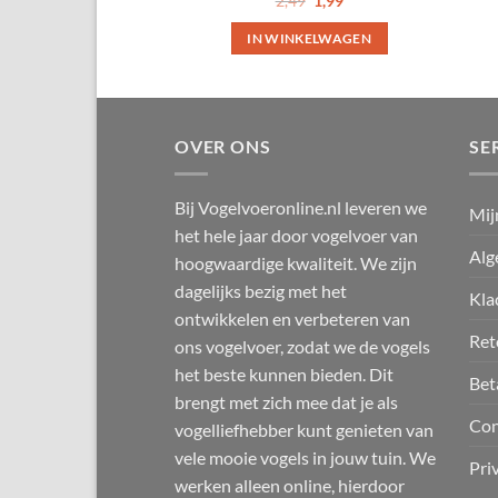
2,49
1,99
prijs
prijs
4.2
uit 5
was:
is:
IN WINKELWAGEN
2,49.
1,99.
OVER ONS
SE
Bij Vogelvoeronline.nl leveren we
Mij
het hele jaar door vogelvoer van
Alg
hoogwaardige kwaliteit. We zijn
dagelijks bezig met het
Kla
ontwikkelen en verbeteren van
Ret
ons vogelvoer, zodat we de vogels
het beste kunnen bieden. Dit
Bet
brengt met zich mee dat je als
Con
vogelliefhebber kunt genieten van
vele mooie vogels in jouw tuin. We
Pri
werken alleen online, hierdoor