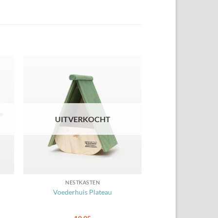
gen
Toevoegen
aan
ten
favorieten
UITVERKOCHT
NESTKASTEN
Voederhuis Plateau
ke