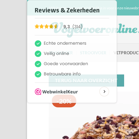
Ga
15% korting ontvangen? Schrijf je in voor onze nieuwsbr
naar
inhoud
VOGELVOER
STROOIVOER
VETPRODUC
TERUG NAAR OVERZICHT
-20%