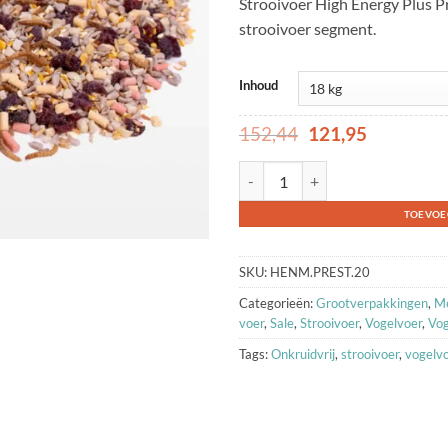
Strooivoer High Energy Plus Pre
waarderingen
strooivoer segment.
Inhoud
Oorspronkelijke
Huidige
152,44
121,95
prijs
prijs
was:
is:
Strooivoer High Energy Plus - Pres
152,44.
121,95.
TOEVOE
SKU:
HENM.PREST.20
Categorieën:
Grootverpakkingen
,
Me
voer
,
Sale
,
Strooivoer
,
Vogelvoer
,
Vog
Tags:
Onkruidvrij
,
strooivoer
,
vogelv