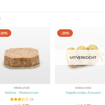
N
-20%
-20%
Toevoegen
Toevoe
aan
aan
favorieten
favorie
UITVERKOCHT
MERELVOER
MERELVOER
Vetblok – Meelwormen
Vogelbroodjes Zonnepit
(3)
Gewaardeerd
Oorspronkelijke
Huidige
Oorspronkelij
Huidige