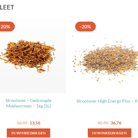
LEET
-20%
-20%
Strooivoer – Gedroogde
Strooivoer High Energy Plus – 9
Meelwormen – 1kg (5L)
Oorspronkelijke
Huidige
Oorspronkelij
Huidige
16,95
13,56
45,95
36,76
prijs
prijs
prijs
prijs
was:
is:
was:
is:
IN WINKELWAGEN
IN WINKELWAGEN
16,95.
13,56.
45,95.
36,76.