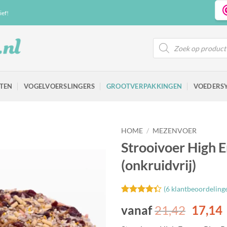
ief!
Producten
zoeken
TEN
VOGELVOERSLINGERS
GROOTVERPAKKINGEN
VOEDERS
HOME
/
MEZENVOER
Strooivoer High E
(onkruidvrij)
Toevoegen
(
6
klantbeoordeling
aan
Gewaardeerd
6
favorieten
vanaf
21,42
17,14
4.33
op 5
gebaseerd
op
klant