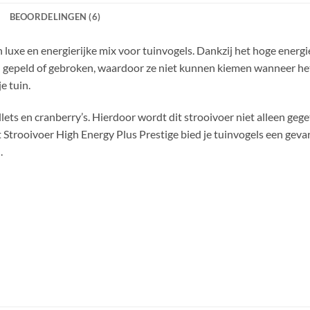
BEOORDELINGEN (6)
 luxe en energierijke mix voor tuinvogels. Dankzij het hoge energieg
ijn gepeld of gebroken, waardoor ze niet kunnen kiemen wanneer h
e tuin.
ellets en cranberry’s. Hierdoor wordt dit strooivoer niet alleen g
 Strooivoer High Energy Plus Prestige bied je tuinvogels een geva
.