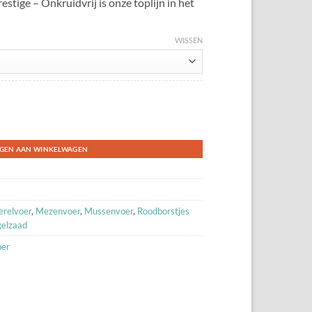
stige – Onkruidvrij is onze toplijn in het
WISSEN
tige (onkruidvrij) aantal
GEN AAN WINKELWAGEN
relvoer
,
Mezenvoer
,
Mussenvoer
,
Roodborstjes
elzaad
oer