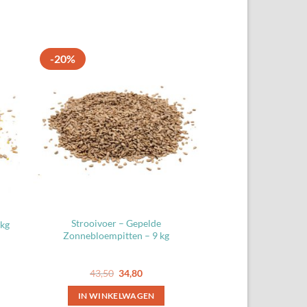
-20%
Strooivoer – Gepelde
 kg
Zonnebloempitten – 9 kg
ke
Oorspronkelijke
Huidige
43,50
34,80
prijs
prijs
was:
is:
IN WINKELWAGEN
43,50.
34,80.