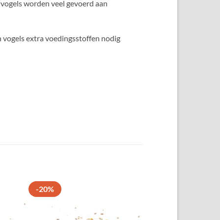
 vogels worden veel gevoerd aan
 vogels extra voedingsstoffen nodig
-20%
gen
Toevoegen
aan
ten
favorieten