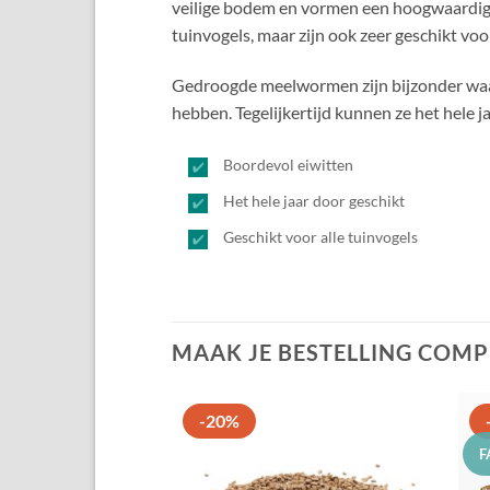
veilige bodem en vormen een hoogwaardige
tuinvogels, maar zijn ook zeer geschikt vo
Gedroogde meelwormen zijn bijzonder waard
hebben. Tegelijkertijd kunnen ze het hele
Boordevol eiwitten
Het hele jaar door geschikt
Geschikt voor alle tuinvogels
MAAK JE BESTELLING COMP
-20%
F
Toevoegen
aan
favorieten