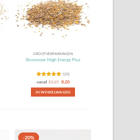
GROOTVERPAKKINGEN
Strooivoer High Energy Plus
(25)
Gewaardeerd
vanaf
10,25
8,20
4.84
uit 5
IN WINKELWAGEN
Dit
product
heeft
meerdere
variaties.
Deze
-20%