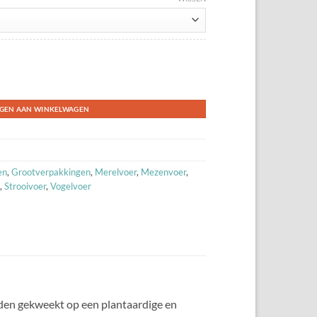
men aantal
GEN AAN WINKELWAGEN
en
,
Grootverpakkingen
,
Merelvoer
,
Mezenvoer
,
,
Strooivoer
,
Vogelvoer
den gekweekt op een plantaardige en