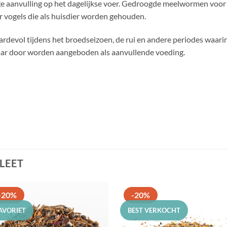
 aanvulling op het dagelijkse voer. Gedroogde meelwormen voor
or vogels die als huisdier worden gehouden.
evol tijdens het broedseizoen, de rui en andere periodes waarin
 jaar door worden aangeboden als aanvullende voeding.
LEET
-20%
-20%
AVORIET
BEST VERKOCHT
Toevoegen
Toevoe
aan
aan
favorieten
favorie