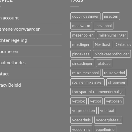
doppindaslinger
insecten
n account
meelworm
mezenbol
emene voorwaarden
mezenbollen
milleniumslinger
chtenregeling
mixslinger
Nestkast
Onkruidvr
ourneren
pindakaas
pindakaaspothouder
aalmethodes
pindaslinger
plateau
reuze mezenbol
reuze vetbol
tact
rozijnenmixslinger
strooivoer
vacy Beleid
transparant raamvoederhuisje
vetblok
vetbol
vetbollen
vetproducten
vetstaaf
voederhuis
voederplateau
voederring
vogelhuisje