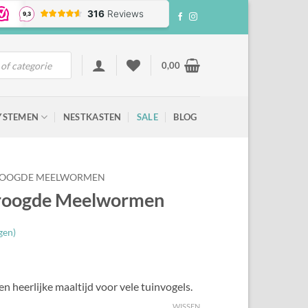
0,00
YSTEMEN
NESTKASTEN
SALE
BLOG
OOGDE MEELWORMEN
droogde Meelwormen
gen)
eerlijke maaltijd voor vele tuinvogels.
WISSEN