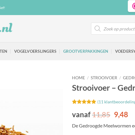
ief!
Producten
zoeken
TEN
VOGELVOERSLINGERS
GROOTVERPAKKINGEN
VOEDERS
HOME
/
STROOIVOER
/
GEDR
Strooivoer – Ge
(
11
klantbeoordelin
Gewaardeerd
11
Toevoegen
vanaf
11,85
9,48
5
op 5
aan
gebaseerd
favorieten
op
klant
De Gedroogde Meelwormen een h
waarderingen