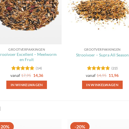
GROOTVERPAKKINGEN
GROOTVERPAKKINGEN
trooivoer Excellent – Meelworm
Strooivoer – Supra All Season
en Fruit
(14)
(22)
Gewaardeerd
Gewaardeerd
vanaf
17,95
14,36
vanaf
14,95
11,96
4.79
uit 5
4.68
uit 5
IN WINKELWAGEN
IN WINKELWAGEN
Dit
Dit
product
product
heeft
heeft
N
meerdere
meerdere
variaties.
variaties.
Deze
Deze
-20%
-20%