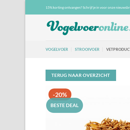
Ga
15% korting ontvangen? Schrijf je in voor onze nieuwsbr
naar
inhoud
VOGELVOER
STROOIVOER
VETPRODUC
TERUG NAAR OVERZICHT
-20%
BESTE DEAL