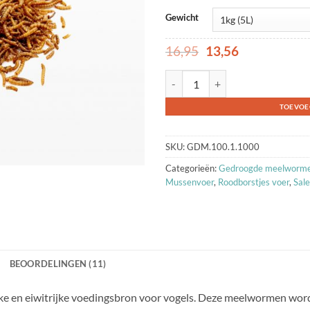
Gewicht
Oorspronkelijke
Huidige
16,95
13,56
prijs
prijs
was:
is:
Strooivoer - Gedroogde Meelwor
16,95.
13,56.
TOEVOE
SKU:
GDM.100.1.1000
Categorieën:
Gedroogde meelworm
Mussenvoer
,
Roodborstjes voer
,
Sale
BEOORDELINGEN (11)
e en eiwitrijke voedingsbron voor vogels. Deze meelwormen wor