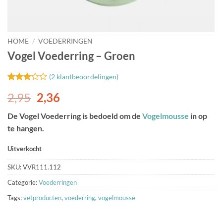
HOME
/
VOEDERRINGEN
Vogel Voederring – Groen
(
2
klantbeoordelingen)
Gewaardeerd
2
Oorspronkelijke
Huidige
2,95
2,36
3
op 5
gebaseerd
prijs
prijs
op
De Vogel Voederring is bedoeld om de
Vogelmousse
in op
was:
is:
klant
te hangen.
waarderingen
2,95.
2,36.
Uitverkocht
SKU:
VVR111.112
Categorie:
Voederringen
Tags:
vetproducten
,
voederring
,
vogelmousse