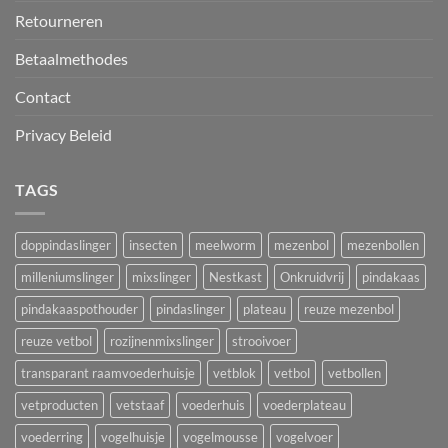
Retourneren
Betaalmethodes
Contact
Privacy Beleid
TAGS
doppindaslinger
insecten
meelworm
mezenbol
mezenbollen
milleniumslinger
mixslinger
Nestkast
Onkruidvrij
pindakaas
pindakaaspothouder
pindaslinger
plateau
reuze mezenbol
reuze vetbol
rozijnenmixslinger
strooivoer
transparant raamvoederhuisje
vetblok
vetbol
vetbollen
vetproducten
vetstaaf
voederhuis
voederplateau
voederring
vogelhuisje
vogelmousse
vogelvoer