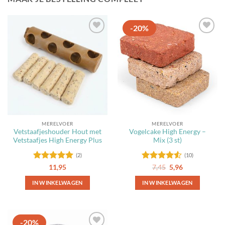
-20%
Toevoegen
Toevoegen
aan
aan
favorieten
favorieten
MERELVOER
MERELVOER
Vetstaafjeshouder Hout met
Vogelcake High Energy –
Vetstaafjes High Energy Plus
Mix (3 st)
(2)
(10)
Gewaardeerd
Gewaardeerd
Oorspronkelijke
Huidige
11,95
7,45
5,96
prijs
prijs
5
uit 5
4.5
uit 5
was:
is:
IN WINKELWAGEN
IN WINKELWAGEN
7,45.
5,96.
-20%