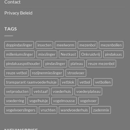
Contact
Privacy Beleid
TAGS
doppindaslinger
insecten
meelworm
mezenbol
mezenbollen
milleniumslinger
mixslinger
Nestkast
Onkruidvrij
pindakaas
pindakaaspothouder
pindaslinger
plateau
reuze mezenbol
reuze vetbol
rozijnenmixslinger
strooivoer
transparant raamvoederhuisje
vetblok
vetbol
vetbollen
vetproducten
vetstaaf
voederhuis
voederplateau
voederring
vogelhuisje
vogelmousse
vogelvoer
vogelvoerslingers
vruchten
wandvoederhuis
zadenmix