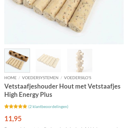
HOME
/
VOEDERSYSTEMEN
/
VOEDERSILO'S
Vetstaafjeshouder Hout met Vetstaafjes
High Energy Plus
(
2
klantbeoordelingen)
Gewaardeerd
2
11,95
5
op 5
gebaseerd
op
klant