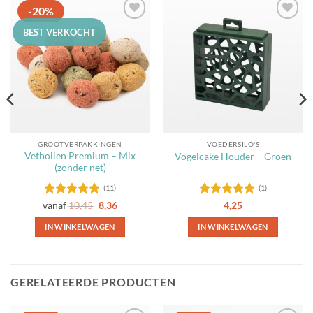
-20%
Toevoegen
Toevoegen
BEST VERKOCHT
aan
aan
favorieten
favorieten
GROOTVERPAKKINGEN
VOEDERSILO'S
Vetbollen Premium – Mix
Vogelcake Houder – Groen
(zonder net)
(11)
(1)
Gewaardeerd
Gewaardeerd
vanaf
10,45
8,36
4,25
4.82
uit 5
5
uit 5
IN WINKELWAGEN
IN WINKELWAGEN
Dit
product
heeft
GERELATEERDE PRODUCTEN
meerdere
variaties.