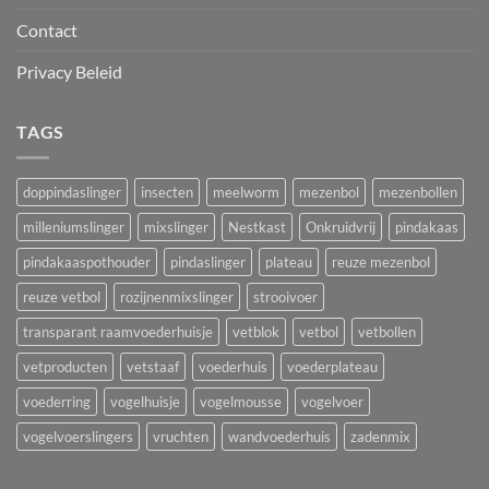
Contact
Privacy Beleid
TAGS
doppindaslinger
insecten
meelworm
mezenbol
mezenbollen
milleniumslinger
mixslinger
Nestkast
Onkruidvrij
pindakaas
pindakaaspothouder
pindaslinger
plateau
reuze mezenbol
reuze vetbol
rozijnenmixslinger
strooivoer
transparant raamvoederhuisje
vetblok
vetbol
vetbollen
vetproducten
vetstaaf
voederhuis
voederplateau
voederring
vogelhuisje
vogelmousse
vogelvoer
vogelvoerslingers
vruchten
wandvoederhuis
zadenmix