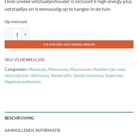
Deze unieke vetstaafjeshouder is inclusief 6 high energy plus
waarderingen
vetstaafjes en is eenvoudig op te hangen in de tuin.
Op voorraad
Vetstaafjeshouder Hout met Vetstaafjes High Energy Plus aantal
TOEVOEGEN AAN WINKELWAGEN
SKU:
VS.HENM.H.200
Categorieën:
Merelvoer
,
Mezenvoer
,
Mussenvoer
,
Roodborstjes voer
,
Vetproducten
,
Vetstaven
,
Voedersilo's
,
Voedersystemen
,
Vogelvoer
,
Vogelvoerpakketten
BESCHRIJVING
AANVULLENDE INFORMATIE