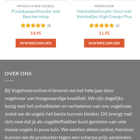
PINDA'S VOOR VOGELS
MERELVOER
Pindakaaspothouder met
Vetstaafjeshouder Hout met
Beschermkap
Vetstaafjes High Energy Plus
(8)
(2)
Gewaardeerd
Gewaardeerd
14,95
11,95
4.75
uit 5
5
uit 5
IN WINKELWAGEN
IN WINKELWAGEN
OVER ONS
Bij Vogelvoeronline.nl leveren we het hele jaar door
vogelvoer van hoogwaardige kwaliteit. We zijn dagelijks
bezig met het ontwikkelen en verbeteren van ons vogelvoer,
zodat we de vogels het beste kunnen bieden. Dit brengt met
zich mee dat je als vogelliefhebber kunt genieten van vele
mooie vogels in jouw tuin. We werken alleen online, hierdoor
kunnen we de producten tegen een scherpe prijs aanbieden.