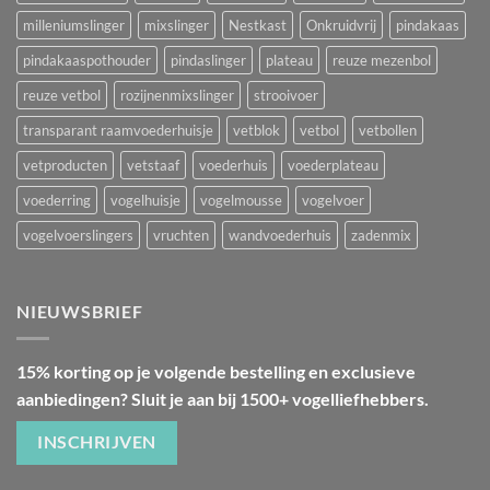
milleniumslinger
mixslinger
Nestkast
Onkruidvrij
pindakaas
pindakaaspothouder
pindaslinger
plateau
reuze mezenbol
reuze vetbol
rozijnenmixslinger
strooivoer
transparant raamvoederhuisje
vetblok
vetbol
vetbollen
vetproducten
vetstaaf
voederhuis
voederplateau
voederring
vogelhuisje
vogelmousse
vogelvoer
vogelvoerslingers
vruchten
wandvoederhuis
zadenmix
NIEUWSBRIEF
15% korting op je volgende bestelling en exclusieve
aanbiedingen? Sluit je aan bij 1500+ vogelliefhebbers.
INSCHRIJVEN