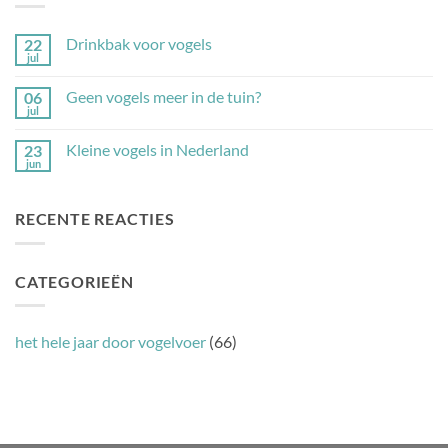
Drinkbak voor vogels
22
jul
Geen
reacties
op
Geen vogels meer in de tuin?
06
Drinkbak
jul
voor
Geen
vogels
reacties
op
Kleine vogels in Nederland
23
Geen
jun
vogels
Geen
meer
reacties
in
op
de
Kleine
RECENTE REACTIES
tuin?
vogels
in
Nederland
CATEGORIEËN
het hele jaar door vogelvoer
(66)