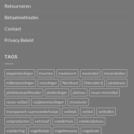
Retourneren
Betaalmethodes
Contact
Privacy Beleid
TAGS
doppindaslinger
insecten
meelworm
mezenbol
mezenbollen
milleniumslinger
mixslinger
Nestkast
Onkruidvrij
pindakaas
pindakaaspothouder
pindaslinger
plateau
reuze mezenbol
reuze vetbol
rozijnenmixslinger
strooivoer
transparant raamvoederhuisje
vetblok
vetbol
vetbollen
vetproducten
vetstaaf
voederhuis
voederplateau
voederring
vogelhuisje
vogelmousse
vogelvoer