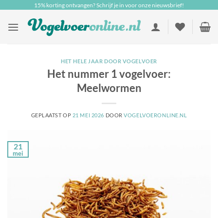
Ga
15% korting ontvangen? Schrijf je in voor onze nieuwsbrief!
naar
inhoud
HET HELE JAAR DOOR VOGELVOER
Het nummer 1 vogelvoer:
Meelwormen
GEPLAATST OP
21 MEI 2026
DOOR
VOGELVOERONLINE.NL
21
mei