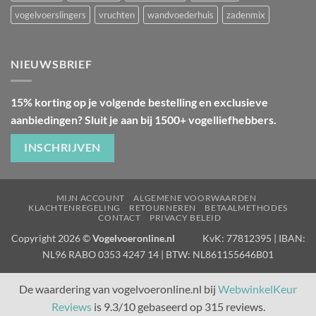
vogelvoerslingers
vruchten
wandvoederhuis
zadenmix
NIEUWSBRIEF
15% korting op je volgende bestelling en exclusieve
aanbiedingen? Sluit je aan bij 1500+ vogelliefhebbers.
INSCHRIJVEN
MIJN ACCOUNT
ALGEMENE VOORWAARDEN
KLACHTENREGELING
RETOURNEREN
BETAALMETHODES
CONTACT
PRIVACY BELEID
Copyright 2026 ©
Vogelvoeronline.nl
KvK: 77812395 | IBAN:
NL96 RABO 0353 4247 14 | BTW: NL861155646B01
De waardering van vogelvoeronline.nl bij
WebwinkelKeur
Reviews
is 9.3/10 gebaseerd op 315 reviews.