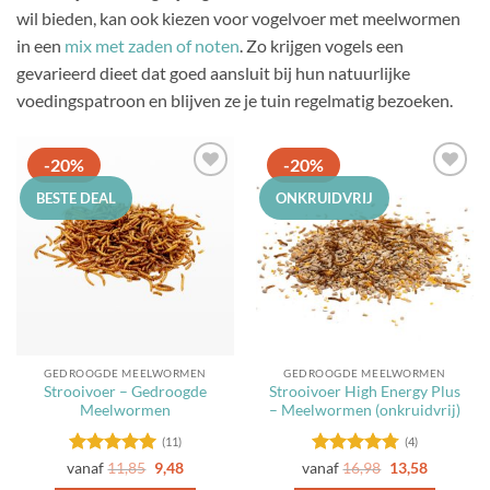
wil bieden, kan ook kiezen voor vogelvoer met meelwormen
in een
mix met zaden of noten
. Zo krijgen vogels een
gevarieerd dieet dat goed aansluit bij hun natuurlijke
voedingspatroon en blijven ze je tuin regelmatig bezoeken.
-20%
-20%
Toevoegen
Toevoegen
BESTE DEAL
ONKRUIDVRIJ
aan
aan
favorieten
favorieten
GEDROOGDE MEELWORMEN
GEDROOGDE MEELWORMEN
Strooivoer – Gedroogde
Strooivoer High Energy Plus
Meelwormen
– Meelwormen (onkruidvrij)
(11)
(4)
Gewaardeerd
Gewaardeerd
vanaf
11,85
9,48
vanaf
16,98
13,58
5
uit 5
4.75
uit 5