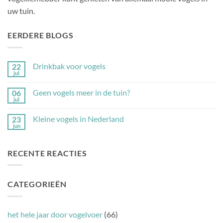
uw tuin.
EERDERE BLOGS
Drinkbak voor vogels
22
jul
Geen
reacties
op
Geen vogels meer in de tuin?
06
Drinkbak
jul
voor
Geen
vogels
reacties
op
Kleine vogels in Nederland
23
Geen
jun
vogels
Geen
meer
reacties
in
op
de
Kleine
RECENTE REACTIES
tuin?
vogels
in
Nederland
CATEGORIEËN
het hele jaar door vogelvoer
(66)