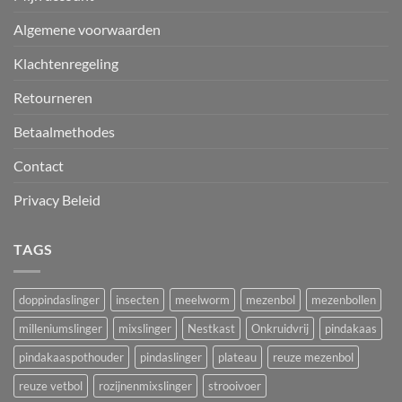
Algemene voorwaarden
Klachtenregeling
Retourneren
Betaalmethodes
Contact
Privacy Beleid
TAGS
doppindaslinger
insecten
meelworm
mezenbol
mezenbollen
milleniumslinger
mixslinger
Nestkast
Onkruidvrij
pindakaas
pindakaaspothouder
pindaslinger
plateau
reuze mezenbol
reuze vetbol
rozijnenmixslinger
strooivoer