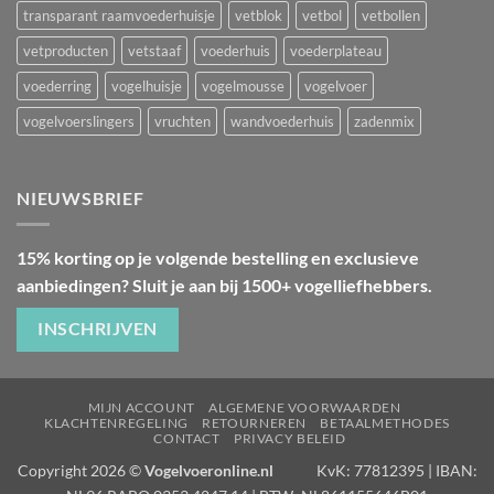
transparant raamvoederhuisje
vetblok
vetbol
vetbollen
vetproducten
vetstaaf
voederhuis
voederplateau
voederring
vogelhuisje
vogelmousse
vogelvoer
vogelvoerslingers
vruchten
wandvoederhuis
zadenmix
NIEUWSBRIEF
15% korting op je volgende bestelling en exclusieve
aanbiedingen? Sluit je aan bij 1500+ vogelliefhebbers.
INSCHRIJVEN
MIJN ACCOUNT
ALGEMENE VOORWAARDEN
KLACHTENREGELING
RETOURNEREN
BETAALMETHODES
CONTACT
PRIVACY BELEID
Copyright 2026 ©
Vogelvoeronline.nl
KvK: 77812395 | IBAN: