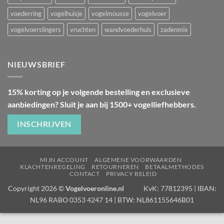
voederring
vogelhuisje
vogelmousse
vogelvoer
vogelvoerslingers
vruchten
wandvoederhuis
zadenmix
NIEUWSBRIEF
15% korting op je volgende bestelling en exclusieve
aanbiedingen? Sluit je aan bij 1500+ vogelliefhebbers.
INSCHRIJVEN
MIJN ACCOUNT
ALGEMENE VOORWAARDEN
KLACHTENREGELING
RETOURNEREN
BETAALMETHODES
CONTACT
PRIVACY BELEID
Copyright 2026 ©
Vogelvoeronline.nl
KvK: 77812395 | IBAN:
NL96 RABO 0353 4247 14 | BTW: NL861155646B01