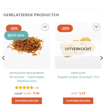
GERELATEERDE PRODUCTEN
-20%
-20%
Toevoegen
Toevoegen
BESTE DEAL
aan
aan
favorieten
favorieten
UITVERKOCHT
GEDROOGDE MEELWORMEN
MERELVOER
Strooivoer – Gedroogde
Vogelbroodjes Zonnepit | 6st
Meelwormen
(11)
Gewaardeerd
Oorspronkelijke
Huidige
vanaf
11,85
9,48
3,99
3,19
prijs
prijs
5
uit 5
was:
is:
IN WINKELWAGEN
IN WINKELWAGEN
3,99.
3,19.