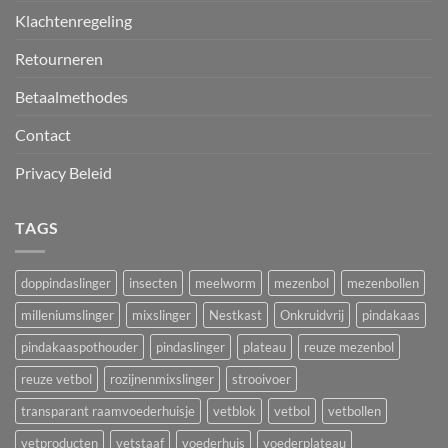
Klachtenregeling
Retourneren
Betaalmethodes
Contact
Privacy Beleid
TAGS
doppindaslinger
insecten
meelworm
mezenbol
mezenbollen
milleniumslinger
mixslinger
Nestkast
Onkruidvrij
pindakaas
pindakaaspothouder
pindaslinger
plateau
reuze mezenbol
reuze vetbol
rozijnenmixslinger
strooivoer
transparant raamvoederhuisje
vetblok
vetbol
vetbollen
vetproducten
vetstaaf
voederhuis
voederplateau