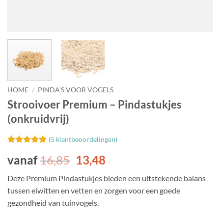
HOME
/
PINDA'S VOOR VOGELS
Strooivoer Premium – Pindastukjes
(onkruidvrij)
(
5
klantbeoordelingen)
Gewaardeerd
5
vanaf
16,85
13,48
4.8
op 5
gebaseerd
op
klant
Deze Premium Pindastukjes bieden een uitstekende balans
waarderingen
tussen eiwitten en vetten en zorgen voor een goede
gezondheid van tuinvogels.