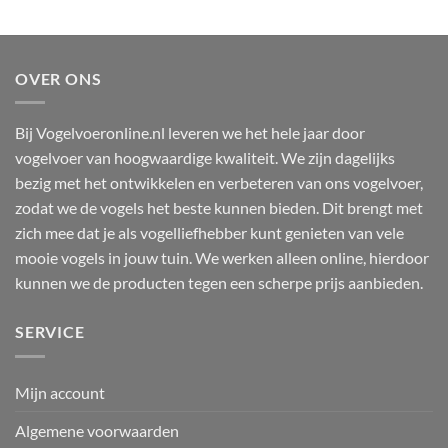
Dit
product
heeft
meerdere
OVER ONS
variaties.
Deze
optie
Bij Vogelvoeronline.nl leveren we het hele jaar door
kan
vogelvoer van hoogwaardige kwaliteit. We zijn dagelijks
gekozen
bezig met het ontwikkelen en verbeteren van ons vogelvoer,
worden
zodat we de vogels het beste kunnen bieden. Dit brengt met
op
zich mee dat je als vogelliefhebber kunt genieten van vele
de
mooie vogels in jouw tuin. We werken alleen online, hierdoor
productpagina
kunnen we de producten tegen een scherpe prijs aanbieden.
SERVICE
Mijn account
Algemene voorwaarden