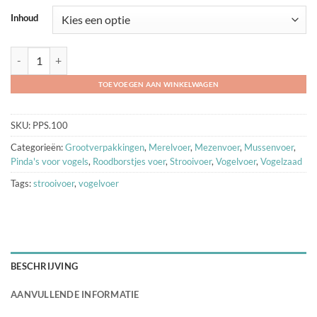
Inhoud
Strooivoer Premium - Pindastukjes (onkruidvrij) aantal
TOEVOEGEN AAN WINKELWAGEN
SKU:
PPS.100
Categorieën:
Grootverpakkingen
,
Merelvoer
,
Mezenvoer
,
Mussenvoer
,
Pinda's voor vogels
,
Roodborstjes voer
,
Strooivoer
,
Vogelvoer
,
Vogelzaad
Tags:
strooivoer
,
vogelvoer
BESCHRIJVING
AANVULLENDE INFORMATIE