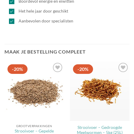
Boordevol energie en eiwitten
Het hele jaar door geschikt
Aanbevolen door specialisten
MAAK JE BESTELLING COMPLEET
-20%
-20%
Toevoegen
aan
favorieten
GROOTVERPAKKINGEN
Strooivoer – Gedroogde
Strooivoer – Gepelde
Meelwormen – 5kg (25L)