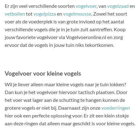
Er zijn veel verschillende soorten
vogelvoer
, van
vogelzaad
en
vetbollen
tot
vogelpizza
en
vogelmousse
. Zowel het soort
voer als de voederplek is van grote invloed op het aantal
verschillende vogels die je in je tuin zult aantreffen. Koop
jouw favoriete vogelvoer via Vogelvoeronline.nl en zorg
ervoor dat de vogels in jouw tuin niks tekortkomen.
Vogelvoer voor kleine vogels
Wil je liever alleen maar kleine vogels naar je tuin lokken?
Dan kun je het vogelvoer hiervoor tactisch plaatsen. Door
het voer wat lager aan de schutting te hangen kunnen de
grotere vogels er niet bij. Daarnaast zijn onze
voederringen
hier ook een perfecte oplossing voor. Er zit een klein stokje
aan deze ringen dat alleen maar geschikt is voor kleine vogels.