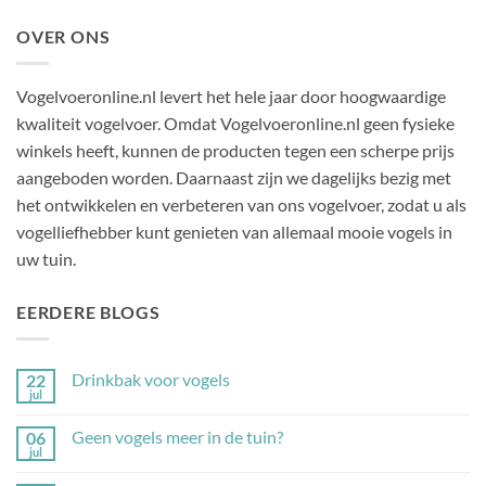
OVER ONS
Vogelvoeronline.nl levert het hele jaar door hoogwaardige
kwaliteit vogelvoer. Omdat Vogelvoeronline.nl geen fysieke
winkels heeft, kunnen de producten tegen een scherpe prijs
aangeboden worden. Daarnaast zijn we dagelijks bezig met
het ontwikkelen en verbeteren van ons vogelvoer, zodat u als
vogelliefhebber kunt genieten van allemaal mooie vogels in
uw tuin.
EERDERE BLOGS
Drinkbak voor vogels
22
jul
Geen
reacties
op
Geen vogels meer in de tuin?
06
Drinkbak
jul
voor
Geen
vogels
reacties