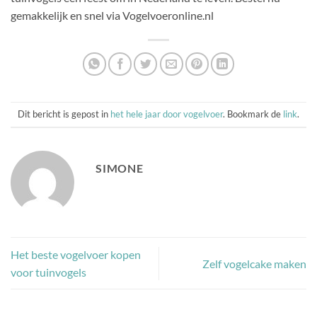
gemakkelijk en snel via Vogelvoeronline.nl
Dit bericht is gepost in
het hele jaar door vogelvoer
. Bookmark de
link
.
SIMONE
Het beste vogelvoer kopen
Zelf vogelcake maken
voor tuinvogels