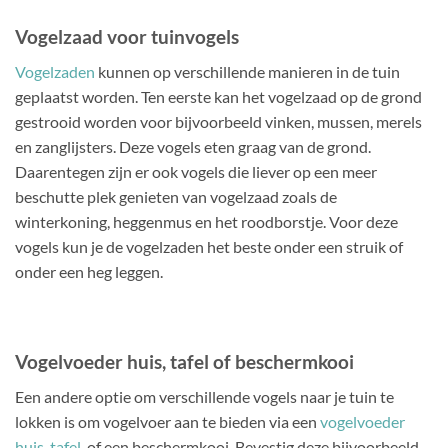
Vogelzaad voor tuinvogels
Vogelzaden
kunnen op verschillende manieren in de tuin
geplaatst worden. Ten eerste kan het vogelzaad op de grond
gestrooid worden voor bijvoorbeeld vinken, mussen, merels
en zanglijsters. Deze vogels eten graag van de grond.
Daarentegen zijn er ook vogels die liever op een meer
beschutte plek genieten van vogelzaad zoals de
winterkoning, heggenmus en het roodborstje. Voor deze
vogels kun je de vogelzaden het beste onder een struik of
onder een heg leggen.
Vogelvoeder huis, tafel of beschermkooi
Een andere optie om verschillende vogels naar je tuin te
lokken is om vogelvoer aan te bieden via een
vogelvoeder
huis
,
tafel
, of een beschermkooi. Bevestig deze bijvoorbeeld