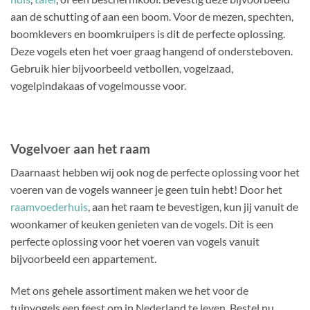
aan de schutting of aan een boom. Voor de mezen, spechten,
boomklevers en boomkruipers is dit de perfecte oplossing.
Deze vogels eten het voer graag hangend of ondersteboven.
Gebruik hier bijvoorbeeld vetbollen, vogelzaad,
vogelpindakaas of vogelmousse voor.
Vogelvoer aan het raam
Daarnaast hebben wij ook nog de perfecte oplossing voor het
voeren van de vogels wanneer je geen tuin hebt! Door het
raamvoederhuis
, aan het raam te bevestigen, kun jij vanuit de
woonkamer of keuken genieten van de vogels. Dit is een
perfecte oplossing voor het voeren van vogels vanuit
bijvoorbeeld een appartement.
Met ons gehele assortiment maken we het voor de
tuinvogels een feest om in Nederland te leven. Bestel nu