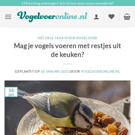
Ga
15% korting ontvangen? Schrijf je in voor onze nieuwsbrief!
naar
inhoud
HET HELE JAAR DOOR VOGELVOER
Mag je vogels voeren met restjes uit
de keuken?
GEPLAATST OP
16 JANUARI 2025
DOOR
VOGELVOERONLINE.NL
16
jan