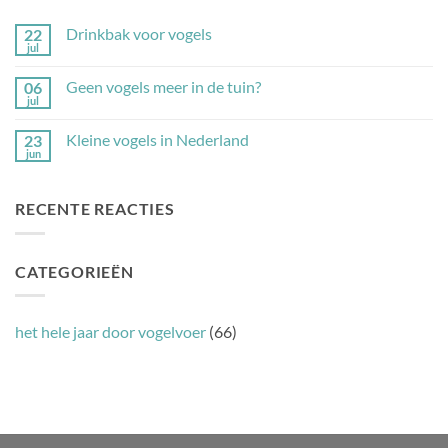
Drinkbak voor vogels
22
jul
Geen
reacties
op
Geen vogels meer in de tuin?
06
Drinkbak
jul
voor
Geen
vogels
reacties
op
Kleine vogels in Nederland
23
Geen
jun
vogels
Geen
meer
reacties
in
op
de
Kleine
RECENTE REACTIES
tuin?
vogels
in
Nederland
CATEGORIEËN
het hele jaar door vogelvoer
(66)