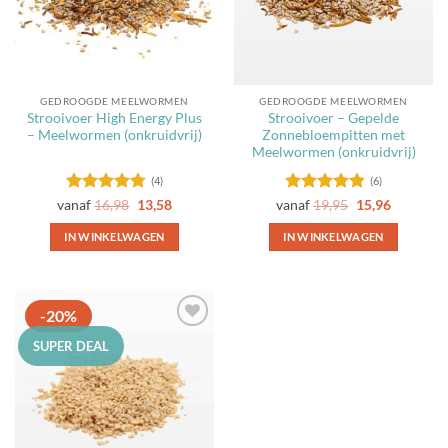
GEDROOGDE MEELWORMEN
GEDROOGDE MEELWORMEN
Strooivoer High Energy Plus
Strooivoer – Gepelde
– Meelwormen (onkruidvrij)
Zonnebloempitten met
Meelwormen (onkruidvrij)
(4)
(6)
Gewaardeerd
Gewaardeerd
vanaf
16,98
13,58
vanaf
19,95
15,96
4.75
uit 5
4.83
uit 5
IN WINKELWAGEN
IN WINKELWAGEN
Dit
Dit
product
product
heeft
heeft
-20%
meerdere
meerdere
Toevoegen
variaties.
variaties.
SUPER DEAL
aan
Deze
Deze
favorieten
optie
optie
kan
kan
gekozen
gekozen