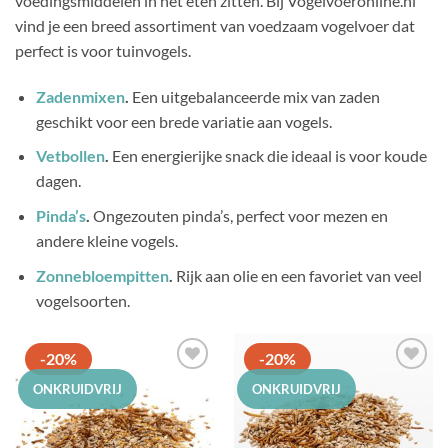
voedingsmiddelen in het eten zitten. Bij Vogelvoeronline.nl
vind je een breed assortiment van voedzaam vogelvoer dat
perfect is voor tuinvogels.
Zadenmixen
.
Een uitgebalanceerde mix van zaden
geschikt voor een brede variatie aan vogels.
Vetbollen
.
Een energierijke snack die ideaal is voor koude
dagen.
Pinda’s
.
Ongezouten pinda’s, perfect voor mezen en
andere kleine vogels.
Zonnebloempitten
.
Rijk aan olie en een favoriet van veel
vogelsoorten.
-20%
-20%
Toevoegen
Toevoegen
ONKRUIDVRIJ
ONKRUIDVRIJ
aan
aan
favorieten
favorieten