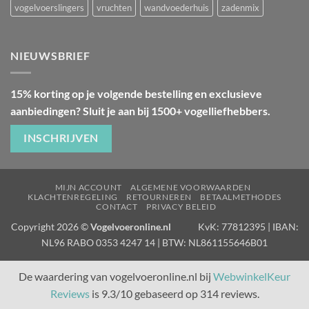
vogelvoerslingers
vruchten
wandvoederhuis
zadenmix
NIEUWSBRIEF
15% korting op je volgende bestelling en exclusieve
aanbiedingen? Sluit je aan bij 1500+ vogelliefhebbers.
INSCHRIJVEN
MIJN ACCOUNT
ALGEMENE VOORWAARDEN
KLACHTENREGELING
RETOURNEREN
BETAALMETHODES
CONTACT
PRIVACY BELEID
Copyright 2026 ©
Vogelvoeronline.nl
KvK: 77812395 | IBAN:
NL96 RABO 0353 4247 14 | BTW: NL861155646B01
De waardering van vogelvoeronline.nl bij
WebwinkelKeur
Reviews
is 9.3/10 gebaseerd op 314 reviews.