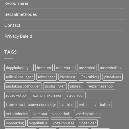
Retourneren
Betaalmethodes
Contact
Privacy Beleid
TAGS
doppindaslinger
insecten
meelworm
mezenbol
mezenbollen
milleniumslinger
mixslinger
Nestkast
Onkruidvrij
pindakaas
pindakaaspothouder
pindaslinger
plateau
reuze mezenbol
reuze vetbol
rozijnenmixslinger
strooivoer
transparant raamvoederhuisje
vetblok
vetbol
vetbollen
vetproducten
vetstaaf
voederhuis
voederplateau
voederring
vogelhuisje
vogelmousse
vogelvoer