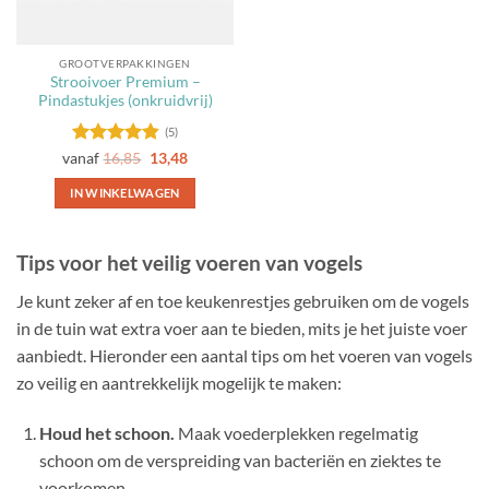
worden
worden
op
op
de
de
GROOTVERPAKKINGEN
productpagina
productpagina
Strooivoer Premium –
Pindastukjes (onkruidvrij)
(5)
Gewaardeerd
vanaf
16,85
13,48
4.8
uit 5
IN WINKELWAGEN
Dit
product
Tips voor het veilig voeren van vogels
heeft
meerdere
Je kunt zeker af en toe keukenrestjes gebruiken om de vogels
variaties.
in de tuin wat extra voer aan te bieden, mits je het juiste voer
Deze
aanbiedt. Hieronder een aantal tips om het voeren van vogels
optie
kan
zo veilig en aantrekkelijk mogelijk te maken:
gekozen
worden
Houd het schoon.
Maak voederplekken regelmatig
op
schoon om de verspreiding van bacteriën en ziektes te
de
voorkomen.