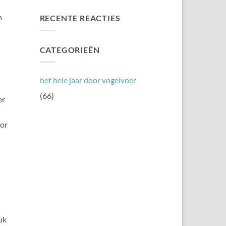
in
reacties
de
op
n
RECENTE REACTIES
tuin?
Kleine
vogels
in
Nederland
CATEGORIEËN
het hele jaar door vogelvoer
(66)
er
oor
uk