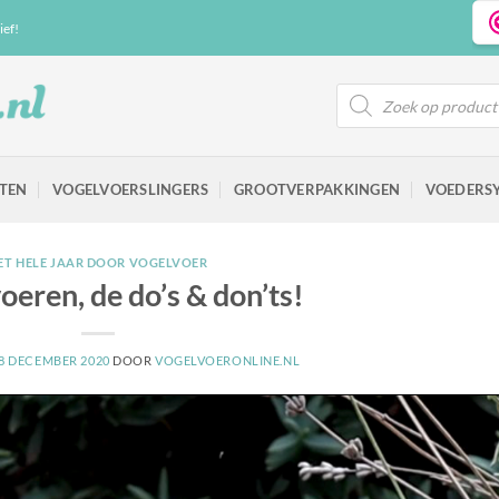
ief!
Producten
zoeken
TEN
VOGELVOERSLINGERS
GROOTVERPAKKINGEN
VOEDERS
ET HELE JAAR DOOR VOGELVOER
oeren, de do’s & don’ts!
8 DECEMBER 2020
DOOR
VOGELVOERONLINE.NL