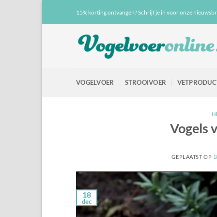
Ga
15% korting ontvangen? Schrijf je in voor onze nieuwsbr
naar
inhoud
VOGELVOER
STROOIVOER
VETPRODUC
H
Vogels v
GEPLAATST OP
1
18
dec