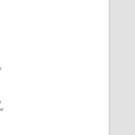
s
n
er