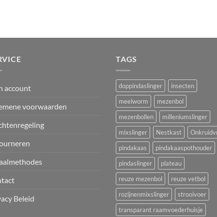
RVICE
TAGS
doppindaslinger
insecten
n account
meelworm
mezenbol
emene voorwaarden
mezenbollen
milleniumslinger
chtenregeling
mixslinger
Nestkast
Onkruidvr
ourneren
pindakaas
pindakaaspothouder
aalmethodes
pindaslinger
plateau
reuze mezenbol
reuze vetbol
tact
rozijnenmixslinger
strooivoer
vacy Beleid
transparant raamvoederhuisje