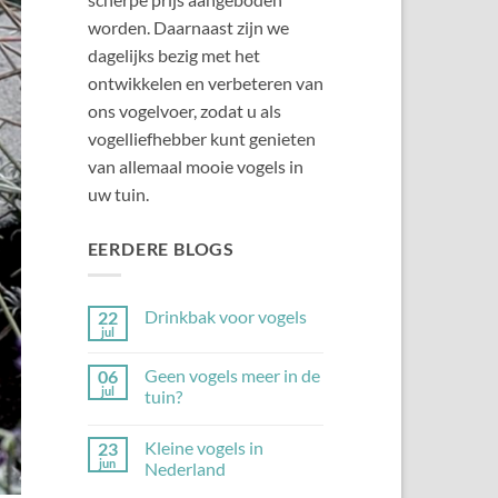
worden. Daarnaast zijn we
dagelijks bezig met het
ontwikkelen en verbeteren van
ons vogelvoer, zodat u als
vogelliefhebber kunt genieten
van allemaal mooie vogels in
uw tuin.
EERDERE BLOGS
Drinkbak voor vogels
22
jul
Geen
reacties
op
Geen vogels meer in de
06
Drinkbak
jul
tuin?
voor
vogels
Geen
reacties
Kleine vogels in
23
op
Geen
jun
Nederland
vogels
meer
Geen