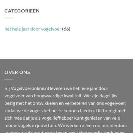
Nederland
CATEGORIEËN
het hele jaar door vogelvoer
(66)
OVER ONS
Bij Vogelvoeronline.nl leveren we het hele jaar door
vogelvoer van hoogwaardige kwaliteit. We zijn dagelijks
bezig met het ontwikkelen en verbeteren van ons vogelvoer,
zodat we de vogels het beste kunnen bieden. Dit brengt met
zich mee dat je als vogelliefhebber kunt genieten van vele
mooie vogels in jouw tuin. We werken alleen online, hierdoor
kunnen we de producten tegen een scherpe prijs aanbieden.