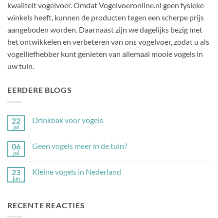
kwaliteit vogelvoer. Omdat Vogelvoeronline.nl geen fysieke
winkels heeft, kunnen de producten tegen een scherpe prijs
aangeboden worden. Daarnaast zijn we dagelijks bezig met
het ontwikkelen en verbeteren van ons vogelvoer, zodat u als
vogelliefhebber kunt genieten van allemaal mooie vogels in
uw tuin.
EERDERE BLOGS
Drinkbak voor vogels
22
jul
Geen
reacties
op
Geen vogels meer in de tuin?
06
Drinkbak
jul
voor
Geen
vogels
reacties
op
Kleine vogels in Nederland
23
Geen
jun
vogels
Geen
meer
reacties
in
op
de
Kleine
RECENTE REACTIES
tuin?
vogels
in