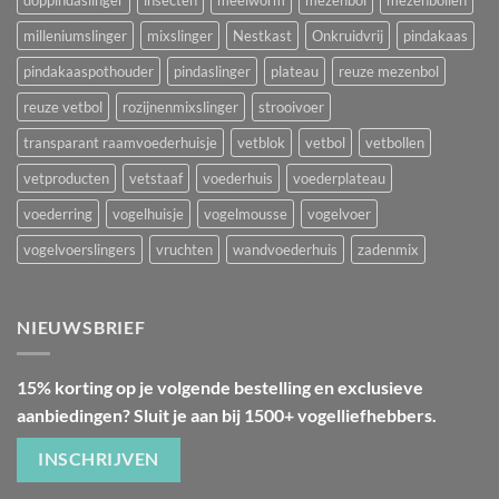
milleniumslinger
mixslinger
Nestkast
Onkruidvrij
pindakaas
pindakaaspothouder
pindaslinger
plateau
reuze mezenbol
reuze vetbol
rozijnenmixslinger
strooivoer
transparant raamvoederhuisje
vetblok
vetbol
vetbollen
vetproducten
vetstaaf
voederhuis
voederplateau
voederring
vogelhuisje
vogelmousse
vogelvoer
vogelvoerslingers
vruchten
wandvoederhuis
zadenmix
NIEUWSBRIEF
15% korting op je volgende bestelling en exclusieve
aanbiedingen? Sluit je aan bij 1500+ vogelliefhebbers.
INSCHRIJVEN