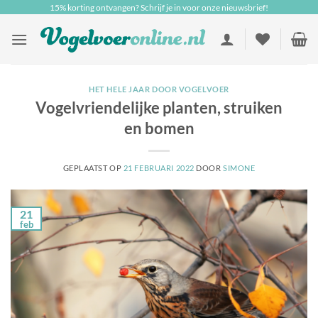
Ga
15% korting ontvangen? Schrijf je in voor onze nieuwsbrief!
naar
inhoud
HET HELE JAAR DOOR VOGELVOER
Vogelvriendelijke planten, struiken
en bomen
GEPLAATST OP
21 FEBRUARI 2022
DOOR
SIMONE
21
feb