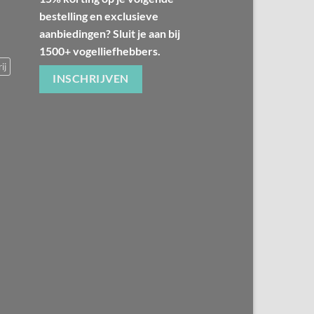
bestelling en exclusieve
aanbiedingen? Sluit je aan bij
1500+ vogelliefhebbers.
ij
INSCHRIJVEN