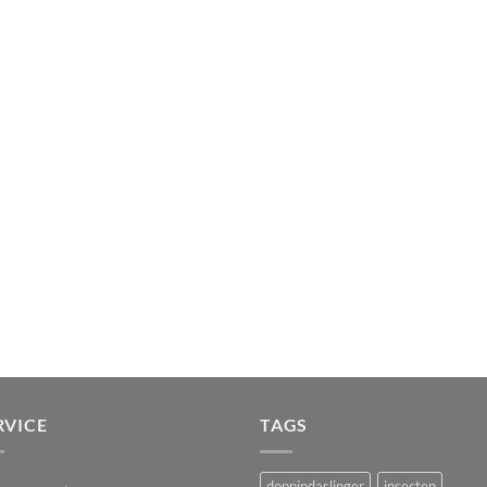
RVICE
TAGS
doppindaslinger
insecten